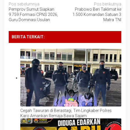
Navigasi
Pos sebelumnya
Pos berikutnya
Pemprov Sumut Siapkan
Prabowo Beri Taklimat ke
pos
9.759 Formasi CPNS 2026,
1.500 Komandan Satuan 3
Guru Dominasi Usulan
Matra TNI
BERITA TERKAIT:
Cegah Tawuran di Berastagi, Tim Lingkaber Polres
Karo Amankan Remaja Bawa Sajam