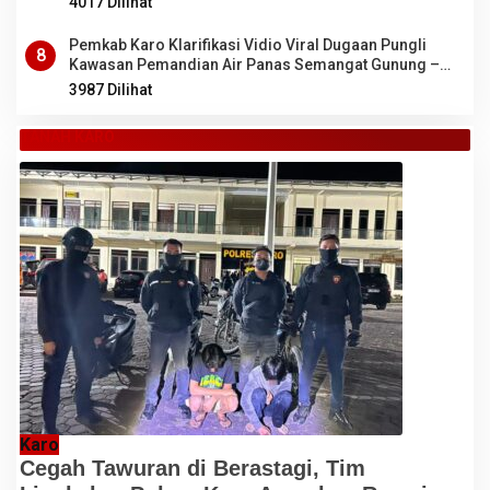
4017 Dilihat
Pemkab Karo Klarifikasi Vidio Viral Dugaan Pungli
8
Kawasan Pemandian Air Panas Semangat Gunung –
Doulu
3987 Dilihat
TANAH KARO
Karo
Cegah Tawuran di Berastagi, Tim