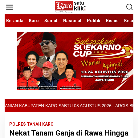
Lewati
ke
konten
Beranda
Karo
Sumut
Nasional
Politik
Bisnis
Keseh
U 08 AGUSTUS 2026 - ARCIS BERASTAGI : 32000-37000/KG - BROKO
POLRES TANAH KARO
Nekat Tanam Ganja di Rawa Hingga