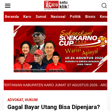
Lewati
ke
konten
Beranda
Karo
Sumut
Nasional
Politik
Bisnis
Keseh
 JUMAT 07 AGUSTUS 2026 - ARCIS BERASTAGI : 30000-35000/KG - 
ADVOKAT
,
HUKUM
Gagal Bayar Utang Bisa Dipenjara?