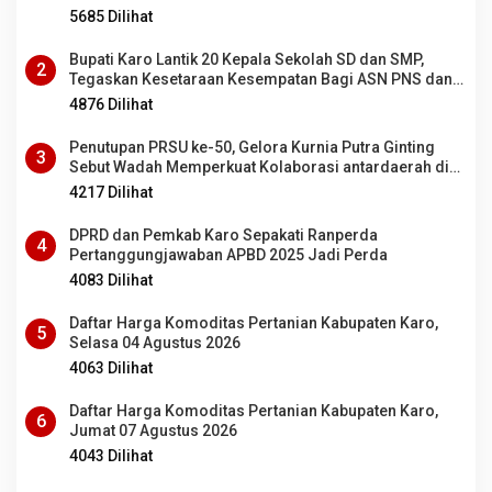
5685 Dilihat
Bupati Karo Lantik 20 Kepala Sekolah SD dan SMP,
2
Tegaskan Kesetaraan Kesempatan Bagi ASN PNS dan
PPPK
4876 Dilihat
Penutupan PRSU ke-50, Gelora Kurnia Putra Ginting
3
Sebut Wadah Memperkuat Kolaborasi antardaerah di
Sumut
4217 Dilihat
DPRD dan Pemkab Karo Sepakati Ranperda
4
Pertanggungjawaban APBD 2025 Jadi Perda
4083 Dilihat
Daftar Harga Komoditas Pertanian Kabupaten Karo,
5
Selasa 04 Agustus 2026
4063 Dilihat
Daftar Harga Komoditas Pertanian Kabupaten Karo,
6
Jumat 07 Agustus 2026
4043 Dilihat