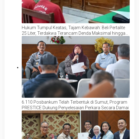
Hukum Tumpul Keatas, Tajam Kebawah: Beli Pertalite
25 Liter, Terdakwa Terancam Denda Maksimal hingga
Rp 60 Miliar
6.110 Posbankum Telah Terbentuk di Sumut, Program
PRESTICE Dukung Penyelesaian Perkara Secara Damai