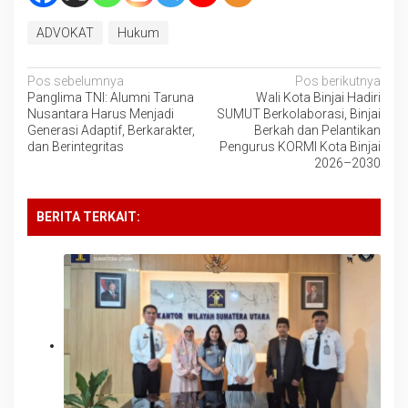
ADVOKAT
Hukum
Navigasi
Pos sebelumnya
Pos berikutnya
Panglima TNI: Alumni Taruna
Wali Kota Binjai Hadiri
pos
Nusantara Harus Menjadi
SUMUT Berkolaborasi, Binjai
Generasi Adaptif, Berkarakter,
Berkah dan Pelantikan
dan Berintegritas
Pengurus KORMI Kota Binjai
2026–2030
BERITA TERKAIT: