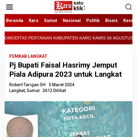
Lewati
ke
konten
Beranda
Karo
Sumut
Nasional
Politik
Bisnis
Keseh
N KABUPATEN KARO KAMIS 06 AGUSTUS 2026 - ARCIS BERASTAGI : 3
PEMKAB LANGKAT
Pj Bupati Faisal Hasrimy Jemput
Piala Adipura 2023 untuk Langkat
Robert Tarigan SH
5 Maret 2024
Langkat
,
Sumut
2612 Dilihat