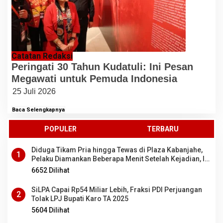
Catatan Redaksi
Peringati 30 Tahun Kudatuli: Ini Pesan
Megawati untuk Pemuda Indonesia
25 Juli 2026
Baca Selengkapnya
POPULER
TERBARU
Diduga Tikam Pria hingga Tewas di Plaza Kabanjahe,
1
Pelaku Diamankan Beberapa Menit Setelah Kejadian, Ini
Motifnya
6652 Dilihat
SiLPA Capai Rp54 Miliar Lebih, Fraksi PDI Perjuangan
2
Tolak LPJ Bupati Karo TA 2025
5604 Dilihat