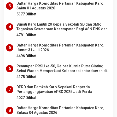
Daftar Harga Komoditas Pertanian Kabupaten Karo,
3
Sabtu 01 Agustus 2026
5377 Dilihat
Bupati Karo Lantik 20 Kepala Sekolah SD dan SMP,
4
Tegaskan Kesetaraan Kesempatan Bagi ASN PNS dan
PPPK
4781 Dilihat
Daftar Harga Komoditas Pertanian Kabupaten Karo,
5
Jumat 31 Juli 2026
4496 Dilihat
Penutupan PRSU ke-50, Gelora Kurnia Putra Ginting
6
Sebut Wadah Memperkuat Kolaborasi antardaerah di
Sumut
4175 Dilihat
DPRD dan Pemkab Karo Sepakati Ranperda
7
Pertanggungjawaban APBD 2025 Jadi Perda
4027 Dilihat
Daftar Harga Komoditas Pertanian Kabupaten Karo,
8
Selasa 04 Agustus 2026