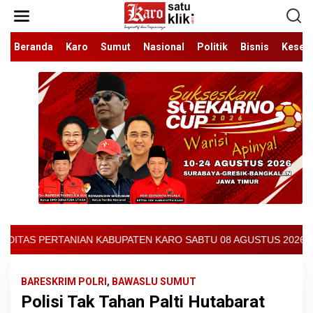
Lewati
ke
konten
Beranda
Karo
Sumut
Nasional
Politik
Bisnis
Keseh
 KARO SABTU 08 AGUSTUS 2026 - ARCIS BERASTAGI : 32000-37000/
BARESKRIM POLRI
,
BAWASLU SUMUT
Polisi Tak Tahan Palti Hutabarat