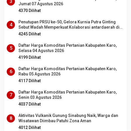
3
Jumat 07 Agustus 2026
4370 Dilihat
Penutupan PRSU ke-50, Gelora Kurnia Putra Ginting
4
Sebut Wadah Memperkuat Kolaborasi antardaerah di
Sumut
4245 Dilihat
Daftar Harga Komoditas Pertanian Kabupaten Karo,
5
Selasa 04 Agustus 2026
4199 Dilihat
Daftar Harga Komoditas Pertanian Kabupaten Karo,
6
Rabu 05 Agustus 2026
4117 Dilihat
Daftar Harga Komoditas Pertanian Kabupaten Karo,
7
Senin 03 Agustus 2026
4037 Dilihat
Aktivitas Vulkanik Gunung Sinabung Naik, Warga dan
8
Wisatawan Diimbau Patuhi Zona Aman
4012 Dilihat