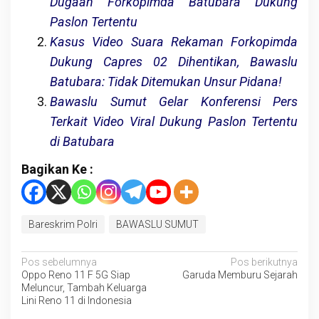
Dugaan Forkopimda Batubara Dukung
Paslon Tertentu
Kasus Video Suara Rekaman Forkopimda
Dukung Capres 02 Dihentikan, Bawaslu
Batubara: Tidak Ditemukan Unsur Pidana!
Bawaslu Sumut Gelar Konferensi Pers
Terkait Video Viral Dukung Paslon Tertentu
di Batubara
Bagikan Ke :
Bareskrim Polri
BAWASLU SUMUT
Navigasi
Pos sebelumnya
Pos berikutnya
Oppo Reno 11 F 5G Siap
Garuda Memburu Sejarah
pos
Meluncur, Tambah Keluarga
Lini Reno 11 di Indonesia