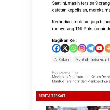
Saat ini, masih tersisa 9 ora
catatan kepolisian, mereka ma
Kemudian, terdapat juga baha
menyerang TNI-Polri. (cnnin
Bagikan Ke :
Ali Kalora
Mujahidin Indonesia 
Navigasi
Pos sebelumnya
Moeldoko Disahkan Jadi Ketum Demo
pos
Mahfud Tersingkir dari Menkopolhu
BERITA TERKAIT: