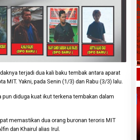
N
B
S
7
J
s
h
k
B
idaknya terjadi dua kali baku tembak antara aparat
 MIT. Yakni, pada Senin (1/3) dan Rabu (3/3) lalu.
a pun diduga kuat ikut terkena tembakan dalam
dapat memastikan dua orang buronan teroris MIT
Daftar Harga Komoditas Pertanian
in dan Khairul alias Irul.
Kabupaten Karo, Jumat 07 Agustus
2026