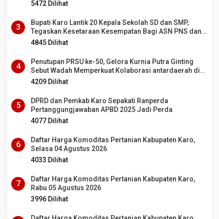
5472 Dilihat
Bupati Karo Lantik 20 Kepala Sekolah SD dan SMP,
3
Tegaskan Kesetaraan Kesempatan Bagi ASN PNS dan
PPPK
4845 Dilihat
Penutupan PRSU ke-50, Gelora Kurnia Putra Ginting
4
Sebut Wadah Memperkuat Kolaborasi antardaerah di
Sumut
4209 Dilihat
DPRD dan Pemkab Karo Sepakati Ranperda
5
Pertanggungjawaban APBD 2025 Jadi Perda
4077 Dilihat
Daftar Harga Komoditas Pertanian Kabupaten Karo,
6
Selasa 04 Agustus 2026
4033 Dilihat
Daftar Harga Komoditas Pertanian Kabupaten Karo,
7
Rabu 05 Agustus 2026
3996 Dilihat
Daftar Harga Komoditas Pertanian Kabupaten Karo,