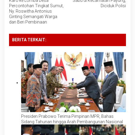
Karo ke Lomba Desa
Sabu di Kecamatan Payung,
Percontohan Tingkat Sumut,
Diciduk Polisi
Ny. Roswitha Antonius
Ginting Semangati Warga
dan Beri Pembinaan
BERITA TERKAIT:
Presiden Prabowo Terima Pimpinan MPR, Bahas
Sidang Tahunan hingga Arah Pembangunan Nasional