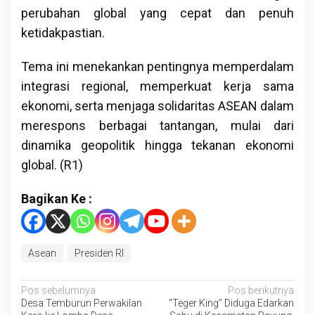
perubahan global yang cepat dan penuh
ketidakpastian.
Tema ini menekankan pentingnya memperdalam
integrasi regional, memperkuat kerja sama
ekonomi, serta menjaga solidaritas ASEAN dalam
merespons berbagai tantangan, mulai dari
dinamika geopolitik hingga tekanan ekonomi
global. (R1)
Bagikan Ke :
Asean
Presiden RI
Navigasi
Pos sebelumnya
Pos berikutnya
Desa Temburun Perwakilan
“Teger King” Diduga Edarkan
pos