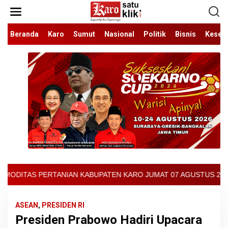
Lewati
ke
konten
Beranda
Karo
Sumut
Nasional
Politik
Bisnis
Keseh
 KABUPATEN KARO JUMAT 07 AGUSTUS 2026 - ARCIS BERASTAGI : 300
ASEAN
,
PRESIDEN RI
Presiden Prabowo Hadiri Upacara