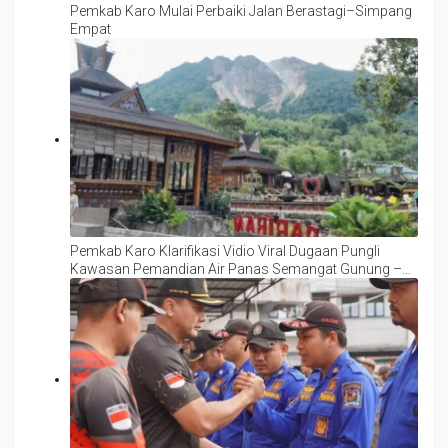
Pemkab Karo Mulai Perbaiki Jalan Berastagi–Simpang
Empat
Pemkab Karo Klarifikasi Vidio Viral Dugaan Pungli
Kawasan Pemandian Air Panas Semangat Gunung –
Doulu