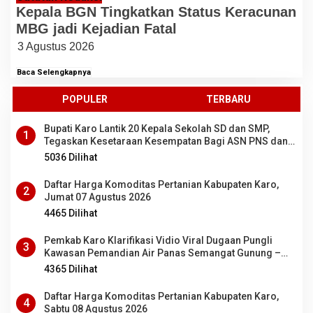
Kepala BGN Tingkatkan Status Keracunan
MBG jadi Kejadian Fatal
3 Agustus 2026
Baca Selengkapnya
POPULER
TERBARU
Bupati Karo Lantik 20 Kepala Sekolah SD dan SMP,
1
Tegaskan Kesetaraan Kesempatan Bagi ASN PNS dan
PPPK
5036 Dilihat
Daftar Harga Komoditas Pertanian Kabupaten Karo,
2
Jumat 07 Agustus 2026
4465 Dilihat
Pemkab Karo Klarifikasi Vidio Viral Dugaan Pungli
3
Kawasan Pemandian Air Panas Semangat Gunung –
Doulu
4365 Dilihat
Daftar Harga Komoditas Pertanian Kabupaten Karo,
4
Sabtu 08 Agustus 2026