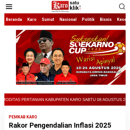
Lewati
ke
konten
Beranda
Karo
Sumut
Nasional
Politik
Bisnis
Keseh
ATEN KARO SABTU 08 AGUSTUS 2026 - ARCIS BERASTAGI : 32000-37
PEMKAB KARO
Rakor Pengendalian Inflasi 2025