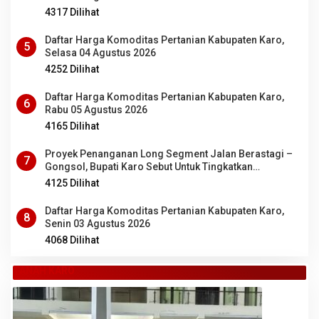
4317 Dilihat
Daftar Harga Komoditas Pertanian Kabupaten Karo,
5
Selasa 04 Agustus 2026
4252 Dilihat
Daftar Harga Komoditas Pertanian Kabupaten Karo,
6
Rabu 05 Agustus 2026
4165 Dilihat
Proyek Penanganan Long Segment Jalan Berastagi –
7
Gongsol, Bupati Karo Sebut Untuk Tingkatkan
Kenyamanan Wisata, Pertanian dan Perekonomian
4125 Dilihat
Daftar Harga Komoditas Pertanian Kabupaten Karo,
8
Senin 03 Agustus 2026
4068 Dilihat
TANAH KARO