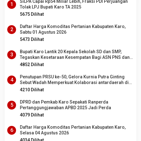
SiLPA Capai Rp54 Miliar Lebih, Fraksi PDI Perjuangan
1
Tolak LPJ Bupati Karo TA 2025
5675 Dilihat
Daftar Harga Komoditas Pertanian Kabupaten Karo,
2
Sabtu 01 Agustus 2026
5473 Dilihat
Bupati Karo Lantik 20 Kepala Sekolah SD dan SMP,
3
Tegaskan Kesetaraan Kesempatan Bagi ASN PNS dan
PPPK
4852 Dilihat
Penutupan PRSU ke-50, Gelora Kurnia Putra Ginting
4
Sebut Wadah Memperkuat Kolaborasi antardaerah di
Sumut
4210 Dilihat
DPRD dan Pemkab Karo Sepakati Ranperda
5
Pertanggungjawaban APBD 2025 Jadi Perda
4079 Dilihat
Daftar Harga Komoditas Pertanian Kabupaten Karo,
6
Selasa 04 Agustus 2026
4034 Dilihat