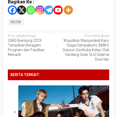
Bagikan Ke :
MUSIK
Navigasi
Pos sebelumnya
Pos berikutnya
GIIAS Bandung 2023
Wujudkan Masyarakat Karo
pos
Tampilkan Beragam
Siaga Gempabumi, BMKG
Program dan Fasilitas
Stasiun Geofisika Kelas I Deli
Menarik
Serdang Gelar SLG Selama
Dua Hari
BERITA TERKAIT: