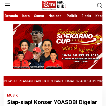
Lewati
ke
konten
Beranda
Karo
Sumut
Nasional
Politik
Bisnis
Keseh
EN KARO JUMAT 07 AGUSTUS 2026 - ARCIS BERASTAGI : 30000-35000
MUSIK
Siap-siap! Konser YOASOBI Digelar