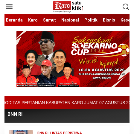
Lewati
ke
konten
Beranda
Karo
Sumut
Nasional
Politik
Bisnis
Keseh
 KABUPATEN KARO JUMAT 07 AGUSTUS 2026 - ARCIS BERASTAGI : 300
BNN RI
BNN RI
,
LINTAS PERISTIWA