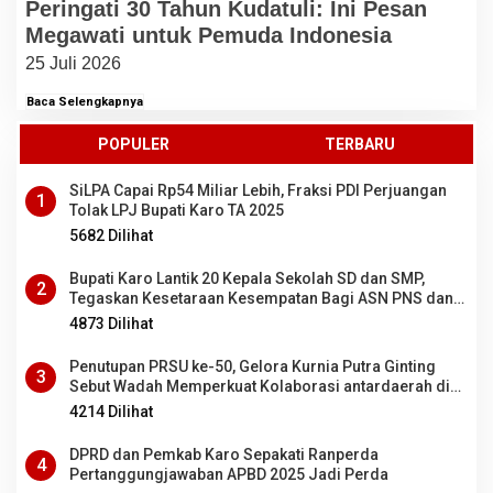
Peringati 30 Tahun Kudatuli: Ini Pesan
Megawati untuk Pemuda Indonesia
25 Juli 2026
Baca Selengkapnya
POPULER
TERBARU
SiLPA Capai Rp54 Miliar Lebih, Fraksi PDI Perjuangan
1
Tolak LPJ Bupati Karo TA 2025
5682 Dilihat
Bupati Karo Lantik 20 Kepala Sekolah SD dan SMP,
2
Tegaskan Kesetaraan Kesempatan Bagi ASN PNS dan
PPPK
4873 Dilihat
Penutupan PRSU ke-50, Gelora Kurnia Putra Ginting
3
Sebut Wadah Memperkuat Kolaborasi antardaerah di
Sumut
4214 Dilihat
DPRD dan Pemkab Karo Sepakati Ranperda
4
Pertanggungjawaban APBD 2025 Jadi Perda