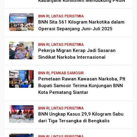
Kabanjahe Komitmen Mendukung P4GN
BNN RI
,
LINTAS PERISTIWA
BNN Sita 561 Kilogram Narkotika dalam
Operasi Sepanjang Juni-Juli 2025
BNN RI
,
LINTAS PERISTIWA
Pekerja Migran Kerap Jadi Sasaran
Sindikat Narkoba Internasional
BNN RI
,
PEMKAB SAMOSIR
Pemetaan Rawan Kawasan Narkoba, Plt
Bupati Samosir Terima Kunjungan BNN
Kota Pematang Siantar
BNN RI
,
LINTAS PERISTIWA
BNN Ungkap Kasus 29,9 Kilogram Sabu
dari Tiga Tersangka di Bengkalis
BNN RI
,
LINTAS PERISTIWA