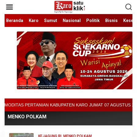
Lewati
ke
konten
Beranda
Karo
Sumut
Nasional
Politik
Bisnis
Keseh
NIAN KABUPATEN KARO JUMAT 07 AGUSTUS 2026 - ARCIS BERASTAGI 
MENKO POLKAM
KEJAGUNG RI
,
MENKO POLKAM