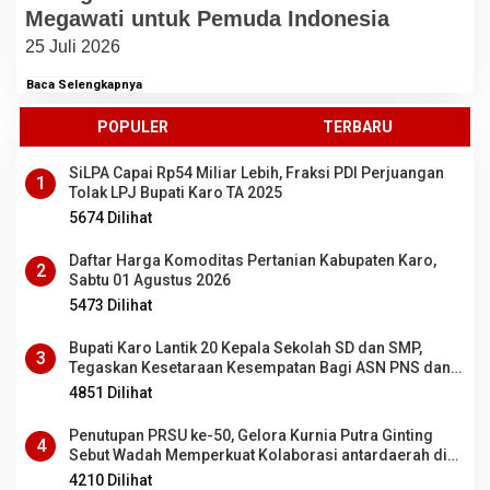
Megawati untuk Pemuda Indonesia
25 Juli 2026
Baca Selengkapnya
POPULER
TERBARU
SiLPA Capai Rp54 Miliar Lebih, Fraksi PDI Perjuangan
1
Tolak LPJ Bupati Karo TA 2025
5674 Dilihat
Daftar Harga Komoditas Pertanian Kabupaten Karo,
2
Sabtu 01 Agustus 2026
5473 Dilihat
Bupati Karo Lantik 20 Kepala Sekolah SD dan SMP,
3
Tegaskan Kesetaraan Kesempatan Bagi ASN PNS dan
PPPK
4851 Dilihat
Penutupan PRSU ke-50, Gelora Kurnia Putra Ginting
4
Sebut Wadah Memperkuat Kolaborasi antardaerah di
Sumut
4210 Dilihat