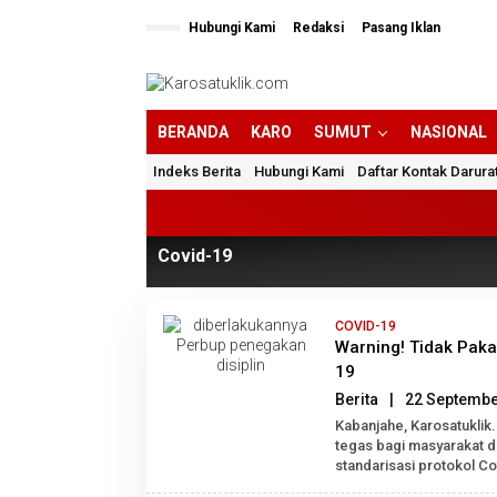
Lewati
ke
Hubungi Kami
Redaksi
Pasang Iklan
konten
BERANDA
KARO
SUMUT
NASIONAL
Indeks Berita
Hubungi Kami
Daftar Kontak Darura
Covid-19
COVID-19
Warning! Tidak Paka
19
Berita
|
22 Septembe
Kabanjahe, Karosatukli
tegas bagi masyarakat d
standarisasi protokol Cov