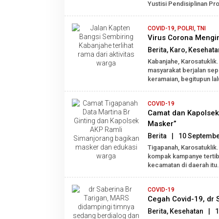
Yustisi Pendisiplinan Pr
COVID-19
,
POLRI
,
TNI
Virus Corona Mengin
Berita
,
Karo
,
Kesehata
Kabanjahe, Karosatuklik
masyarakat berjalan sepe
keramaian, begitupun lal
COVID-19
Camat dan Kapolsek
Masker”
Berita
|
10 Septembe
Tigapanah, Karosatuklik
kompak kampanye tertib
kecamatan di daerah itu.
COVID-19
Cegah Covid-19, dr 
Berita
,
Kesehatan
|
1