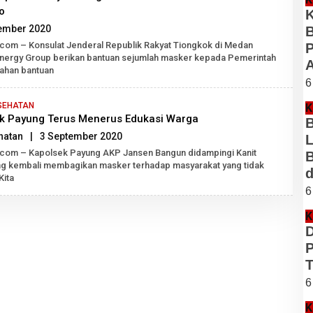
o
K
oleh
ember 2020
B
Robert
.com – Konsulat Jenderal Republik Rakyat Tiongkok di Medan
P
Tarigan
nergy Group berikan bantuan sejumlah masker kepada Pemerintah
A
SH
ahan bantuan
6
SEHATAN
K
ek Payung Terus Menerus Edukasi Warga
B
oleh
hatan
|
3 September 2020
L
Robert
k.com – Kapolsek Payung AKP Jansen Bangun didampingi Kanit
B
Tarigan
ing kembali membagikan masker terhadap masyarakat yang tidak
d
SH
ita
6
K
D
P
T
6
K