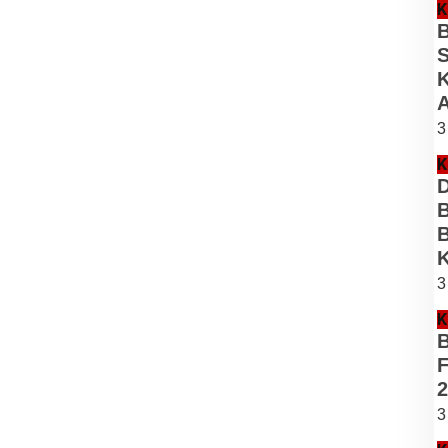
K
B
S
K
3
K
D
B
B
K
3
K
B
F
2
3