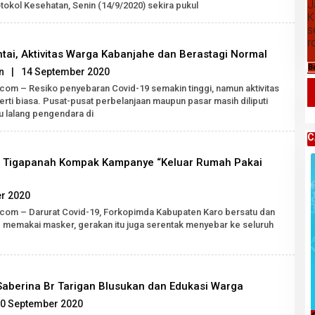
SH
J
otokol Kesehatan, Senin (14/9/2020) sekira pukul
K
s
r
tai, Aktivitas Warga Kabanjahe dan Berastagi Normal
B
oleh
n
|
14 September 2020
Robert
.com – Resiko penyebaran Covid-19 semakin tinggi, namun aktivitas
Tarigan
rti biasa. Pusat-pusat perbelanjaan maupun pasar masih diliputi
SH
u lalang pengendara di
C
 Tigapanah Kompak Kampanye “Keluar Rumah Pakai
oleh
r 2020
Robert
.com – Darurat Covid-19, Forkopimda Kabupaten Karo bersatu dan
Tarigan
 memakai masker, gerakan itu juga serentak menyebar ke seluruh
SH
Saberina Br Tarigan Blusukan dan Edukasi Warga
oleh
0 September 2020