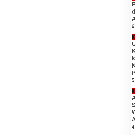
P
d
A
6
K
G
K
k
K
5
K
A
S
W
4