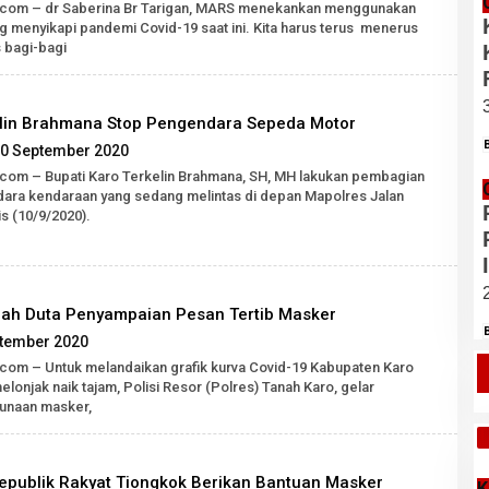
Robert
k.com – dr Saberina Br Tarigan, MARS menekankan menggunakan
Tarigan
g menyikapi pandemi Covid-19 saat ini. Kita harus terus menerus
SH
 bagi-bagi
kelin Brahmana Stop Pengendara Sepeda Motor
oleh
0 September 2020
Robert
.com – Bupati Karo Terkelin Brahmana, SH, MH lakukan pembagian
Tarigan
ra kendaraan yang sedang melintas di depan Mapolres Jalan
SH
s (10/9/2020).
ilah Duta Penyampaian Pesan Tertib Masker
oleh
tember 2020
Robert
.com – Untuk melandaikan grafik kurva Covid-19 Kabupaten Karo
Tarigan
lonjak naik tajam, Polisi Resor (Polres) Tanah Karo, gelar
SH
unaan masker,
T
epublik Rakyat Tiongkok Berikan Bantuan Masker
K