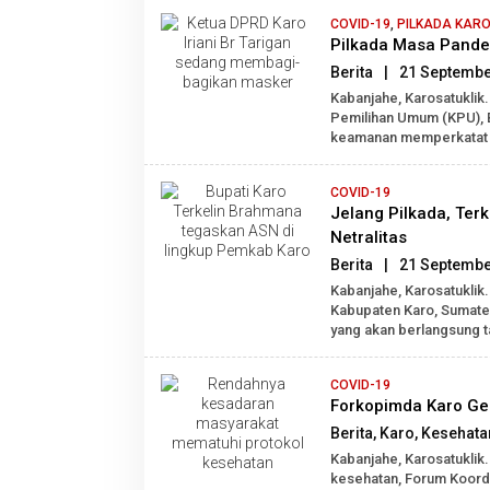
COVID-19
,
PILKADA KAR
Pilkada Masa Pandem
Berita
|
21 Septembe
Kabanjahe, Karosatuklik
Pemilihan Umum (KPU), 
keamanan memperkatat 
COVID-19
Jelang Pilkada, Te
Netralitas
Berita
|
21 Septembe
Kabanjahe, Karosatuklik
Kabupaten Karo, Sumater
yang akan berlangsung 
COVID-19
Forkopimda Karo Gel
Berita
,
Karo
,
Kesehata
Kabanjahe, Karosatukli
kesehatan, Forum Koord