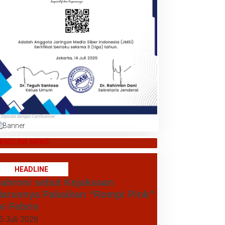
EADLINE NEWS
HEADLINE
ahroni sebut Kejaksaan
arusnya Pakaikan “Rompi Pink”
e Febrie
5 Juli 2026