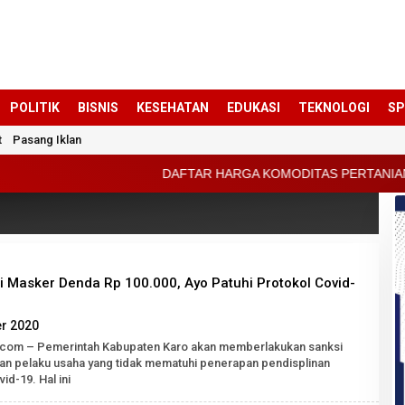
POLITIK
BISNIS
KESEHATAN
EDUKASI
TEKNOLOGI
S
t
Pasang Iklan
DAFTAR HARGA KOMODITAS PERTANIAN KABUPATEN KA
i Masker Denda Rp 100.000, Ayo Patuhi Protokol Covid-
oleh
r 2020
Robert
k.com – Pemerintah Kabupaten Karo akan memberlakukan sanksi
Tarigan
an pelaku usaha yang tidak mematuhi penerapan pendisplinan
SH
id-19. Hal ini