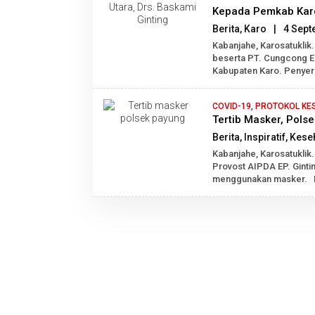
Kepada Pemkab Kar
Berita
,
Karo
|
4 Sept
Kabanjahe, Karosatuklik
beserta PT. Cungcong E
Kabupaten Karo. Penyer
COVID-19
,
PROTOKOL KE
Tertib Masker, Pols
Berita
,
Inspiratif
,
Kese
Kabanjahe, Karosatukli
Provost AIPDA EP. Gint
menggunakan masker. K