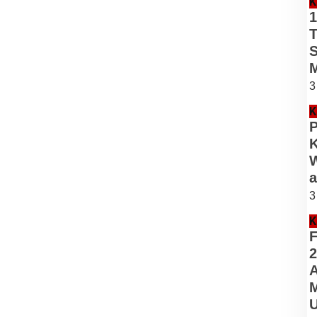
K
1
T
3
K
P
K
W
a
3
K
F
2
A
M