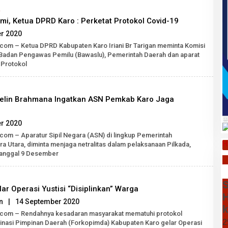
O
i, Ketua DPRD Karo : Perketat Protokol Covid-19
oleh
r 2020
Robert
.com – Ketua DPRD Kabupaten Karo Iriani Br Tarigan meminta Komisi
Tarigan
Badan Pengawas Pemilu (Bawaslu), Pemerintah Daerah dan aparat
SH
Protokol
rkelin Brahmana Ingatkan ASN Pemkab Karo Jaga
oleh
r 2020
Robert
.com – Aparatur Sipil Negara (ASN) di lingkup Pemerintah
Tarigan
H
a Utara, diminta menjaga netralitas dalam pelaksanaan Pilkada,
SH
tanggal 9 Desember
S
ar Operasi Yustisi “Disiplinkan” Warga
H
oleh
n
|
14 September 2020
k
Robert
k.com – Rendahnya kesadaran masyarakat mematuhi protokol
Tarigan
2
inasi Pimpinan Daerah (Forkopimda) Kabupaten Karo gelar Operasi