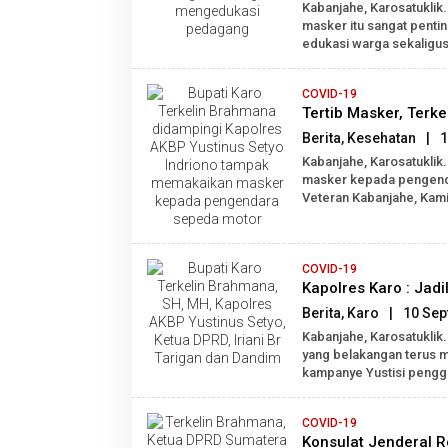
Kabanjahe, Karosatukli
masker itu sangat pentin
edukasi warga sekaligus
COVID-19
Tertib Masker, Ter
Berita
,
Kesehatan
|
1
Kabanjahe, Karosatuklik
masker kepada pengenda
Veteran Kabanjahe, Kami
COVID-19
Kapolres Karo : Jad
Berita
,
Karo
|
10 Sep
Kabanjahe, Karosatuklik
yang belakangan terus me
kampanye Yustisi pengg
COVID-19
Konsulat Jenderal R