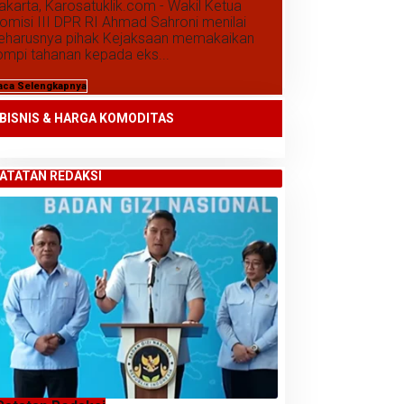
akarta, Karosatuklik.com - Wakil Ketua
omisi III DPR RI Ahmad Sahroni menilai
eharusnya pihak Kejaksaan memakaikan
ompi tahanan kepada eks...
aca Selengkapnya
BISNIS & HARGA KOMODITAS
ATATAN REDAKSI