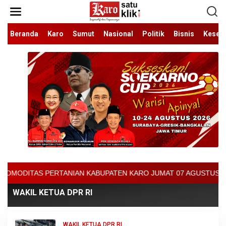
Lewati
ke
konten
Beranda
Karo
Sumut
Nasional
Politik
Bisnis
Keseh
TANIAN KABUPATEN KARO JUMAT 07 AGUSTUS 2026 - ARCIS BERASTAG
WAKIL KETUA DPR RI
WAKIL KETUA DPR RI