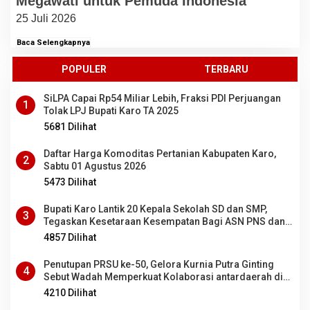
Megawati untuk Pemuda Indonesia
25 Juli 2026
Baca Selengkapnya
POPULER
TERBARU
SiLPA Capai Rp54 Miliar Lebih, Fraksi PDI Perjuangan
1
Tolak LPJ Bupati Karo TA 2025
5681 Dilihat
Daftar Harga Komoditas Pertanian Kabupaten Karo,
2
Sabtu 01 Agustus 2026
5473 Dilihat
Bupati Karo Lantik 20 Kepala Sekolah SD dan SMP,
3
Tegaskan Kesetaraan Kesempatan Bagi ASN PNS dan
PPPK
4857 Dilihat
Penutupan PRSU ke-50, Gelora Kurnia Putra Ginting
4
Sebut Wadah Memperkuat Kolaborasi antardaerah di
Sumut
4210 Dilihat