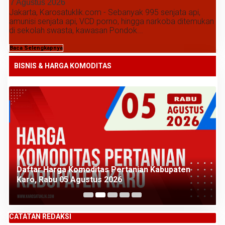
7 Agustus 2026
Jakarta, Karosatuklik.com - Sebanyak 995 senjata api,
amunisi senjata api, VCD porno, hingga narkoba ditemukan
di sekolah swasta, kawasan Pondok...
Baca Selengkapnya
BISNIS & HARGA KOMODITAS
Daftar Harga Komoditas Pertanian Kabupaten
Karo, Rabu 05 Agustus 2026
CATATAN REDAKSI