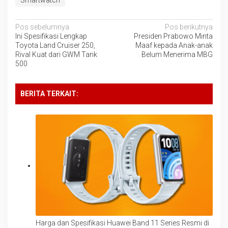
Navigasi
Pos sebelumnya
Pos berikutnya
Ini Spesifikasi Lengkap
Presiden Prabowo Minta
pos
Toyota Land Cruiser 250,
Maaf kepada Anak-anak
Rival Kuat dari GWM Tank
Belum Menerima MBG
500
BERITA TERKAIT:
Harga dan Spesifikasi Huawei Band 11 Series Resmi di