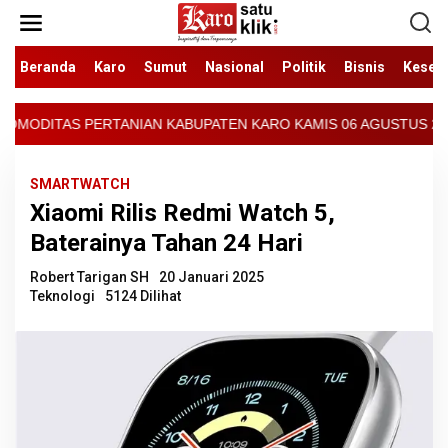
Lewati
ke
konten
Beranda
Karo
Sumut
Nasional
Politik
Bisnis
Keseh
BUPATEN KARO KAMIS 06 AGUSTUS 2026 - ARCIS BERASTAGI : 30000
SMARTWATCH
Xiaomi Rilis Redmi Watch 5,
Baterainya Tahan 24 Hari
Robert Tarigan SH
20 Januari 2025
Teknologi
5124 Dilihat