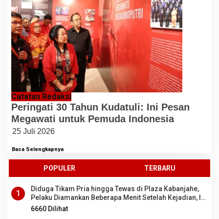
Catatan Redaksi
Peringati 30 Tahun Kudatuli: Ini Pesan
Megawati untuk Pemuda Indonesia
25 Juli 2026
Baca Selengkapnya
POPULER
TERBARU
Diduga Tikam Pria hingga Tewas di Plaza Kabanjahe,
1
Pelaku Diamankan Beberapa Menit Setelah Kejadian, Ini
Motifnya
6660 Dilihat