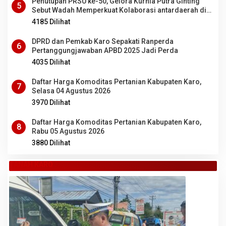
Penutupan PRSU ke-50, Gelora Kurnia Putra Ginting
5
Sebut Wadah Memperkuat Kolaborasi antardaerah di
Sumut
4185 Dilihat
DPRD dan Pemkab Karo Sepakati Ranperda
6
Pertanggungjawaban APBD 2025 Jadi Perda
4035 Dilihat
Daftar Harga Komoditas Pertanian Kabupaten Karo,
7
Selasa 04 Agustus 2026
3970 Dilihat
Daftar Harga Komoditas Pertanian Kabupaten Karo,
8
Rabu 05 Agustus 2026
3880 Dilihat
TANAH KARO