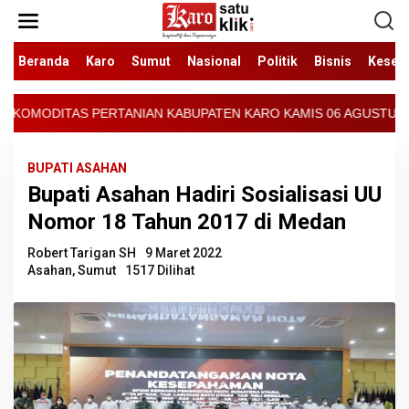
Lewati
ke
konten
Beranda
Karo
Sumut
Nasional
Politik
Bisnis
Keseh
AN KABUPATEN KARO KAMIS 06 AGUSTUS 2026 - ARCIS BERASTAGI : 
BUPATI ASAHAN
Bupati Asahan Hadiri Sosialisasi UU
Nomor 18 Tahun 2017 di Medan
Robert Tarigan SH
9 Maret 2022
Asahan
,
Sumut
1517 Dilihat