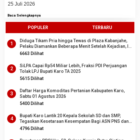
25 Juli 2026
Baca Selengkapnya
POPULER
TERBARU
Diduga Tikam Pria hingga Tewas di Plaza Kabanjahe,
1
Pelaku Diamankan Beberapa Menit Setelah Kejadian, Ini
Motifnya
6663 Dilihat
SiLPA Capai Rp54 Miliar Lebih, Fraksi PDI Perjuangan
2
Tolak LPJ Bupati Karo TA 2025
5615 Dilihat
Daftar Harga Komoditas Pertanian Kabupaten Karo,
3
Sabtu 01 Agustus 2026
5400 Dilihat
Bupati Karo Lantik 20 Kepala Sekolah SD dan SMP,
4
Tegaskan Kesetaraan Kesempatan Bagi ASN PNS dan
PPPK
4796 Dilihat