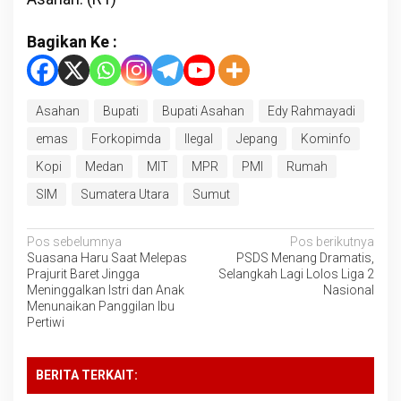
Bagikan Ke :
Asahan
Bupati
Bupati Asahan
Edy Rahmayadi
emas
Forkopimda
Ilegal
Jepang
Kominfo
Kopi
Medan
MIT
MPR
PMI
Rumah
SIM
Sumatera Utara
Sumut
Navigasi
Pos sebelumnya
Pos berikutnya
Suasana Haru Saat Melepas
PSDS Menang Dramatis,
pos
Prajurit Baret Jingga
Selangkah Lagi Lolos Liga 2
Meninggalkan Istri dan Anak
Nasional
Menunaikan Panggilan Ibu
Pertiwi
BERITA TERKAIT: