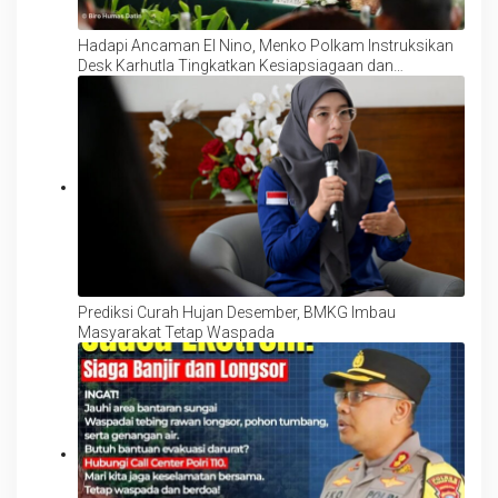
Hadapi Ancaman El Nino, Menko Polkam Instruksikan
Desk Karhutla Tingkatkan Kesiapsiagaan dan
Pencegahan
Prediksi Curah Hujan Desember, BMKG Imbau
Masyarakat Tetap Waspada