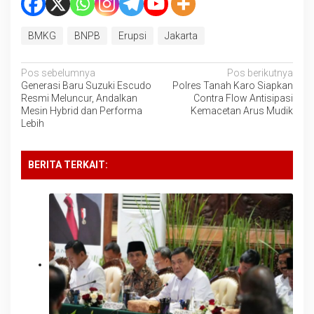
BMKG
BNPB
Erupsi
Jakarta
Navigasi
Pos sebelumnya
Pos berikutnya
Generasi Baru Suzuki Escudo
Polres Tanah Karo Siapkan
pos
Resmi Meluncur, Andalkan
Contra Flow Antisipasi
Mesin Hybrid dan Performa
Kemacetan Arus Mudik
Lebih
BERITA TERKAIT: