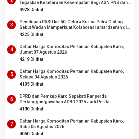
Tegaskan Kesetaraan Kesempatan Bagi ASN PNS dan
PPPK
4928 Dilihat
Penutupan PRSU ke-50, Gelora Kurnia Putra Ginting
3
Sebut Wadah Memperkuat Kolaborasi antardaerah di
Sumut
4225 Dilihat
Daftar Harga Komoditas Pertanian Kabupaten Karo,
4
Jumat 07 Agustus 2026
4219 Dilihat
Daftar Harga Komoditas Pertanian Kabupaten Karo,
5
Selasa 04 Agustus 2026
4105 Dilihat
DPRD dan Pemkab Karo Sepakati Ranperda
6
Pertanggungjawaban APBD 2025 Jadi Perda
4100 Dilihat
Daftar Harga Komoditas Pertanian Kabupaten Karo,
7
Rabu 05 Agustus 2026
4050 Dilihat