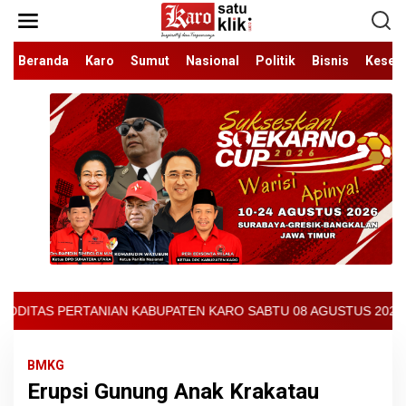
Lewati
ke
konten
Beranda
Karo
Sumut
Nasional
Politik
Bisnis
Keseh
EN KARO SABTU 08 AGUSTUS 2026 - ARCIS BERASTAGI : 32000-3700
BMKG
Erupsi Gunung Anak Krakatau