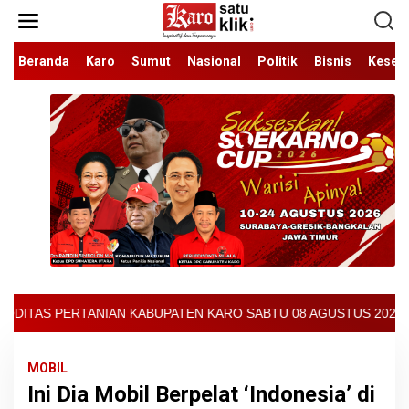
Lewati
ke
konten
Beranda
Karo
Sumut
Nasional
Politik
Bisnis
Keseh
EN KARO SABTU 08 AGUSTUS 2026 - ARCIS BERASTAGI : 32000-3700
MOBIL
Ini Dia Mobil Berpelat ‘Indonesia’ di