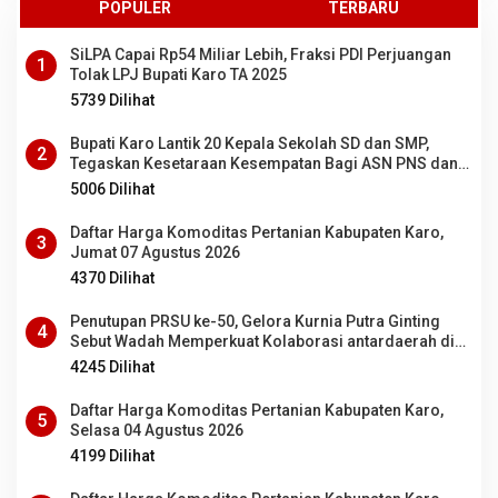
POPULER
TERBARU
SiLPA Capai Rp54 Miliar Lebih, Fraksi PDI Perjuangan
1
Tolak LPJ Bupati Karo TA 2025
5739 Dilihat
Bupati Karo Lantik 20 Kepala Sekolah SD dan SMP,
2
Tegaskan Kesetaraan Kesempatan Bagi ASN PNS dan
PPPK
5006 Dilihat
Daftar Harga Komoditas Pertanian Kabupaten Karo,
3
Jumat 07 Agustus 2026
4370 Dilihat
Penutupan PRSU ke-50, Gelora Kurnia Putra Ginting
4
Sebut Wadah Memperkuat Kolaborasi antardaerah di
Sumut
4245 Dilihat
Daftar Harga Komoditas Pertanian Kabupaten Karo,
5
Selasa 04 Agustus 2026
4199 Dilihat