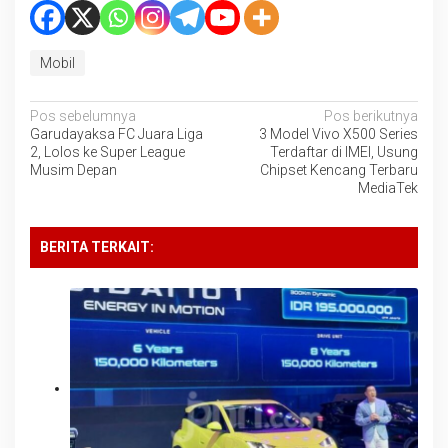
Mobil
Navigasi
Pos sebelumnya
Pos berikutnya
Garudayaksa FC Juara Liga
3 Model Vivo X500 Series
pos
2, Lolos ke Super League
Terdaftar di IMEI, Usung
Musim Depan
Chipset Kencang Terbaru
MediaTek
BERITA TERKAIT: