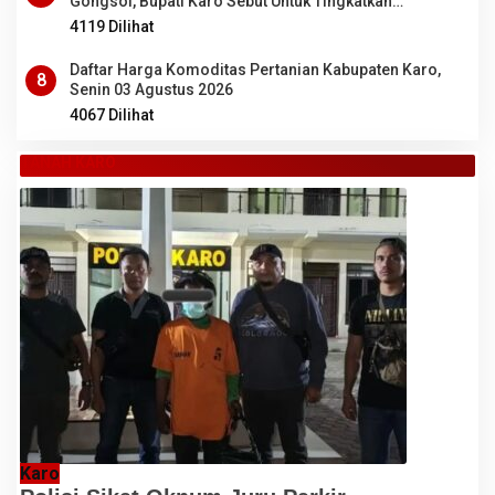
Gongsol, Bupati Karo Sebut Untuk Tingkatkan
Kenyamanan Wisata, Pertanian dan Perekonomian
4119 Dilihat
Daftar Harga Komoditas Pertanian Kabupaten Karo,
8
Senin 03 Agustus 2026
4067 Dilihat
TANAH KARO
Karo