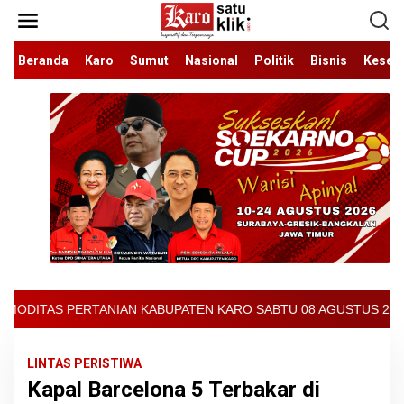
Lewati
ke
konten
Beranda
Karo
Sumut
Nasional
Politik
Bisnis
Keseh
ATEN KARO SABTU 08 AGUSTUS 2026 - ARCIS BERASTAGI : 32000-37
LINTAS PERISTIWA
Kapal Barcelona 5 Terbakar di