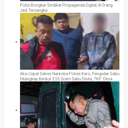
Polisi Bongkar Sindikat Propaganda Digital, 8 Orang
Jadi Tersangka
Aksi Cepat Satres Narkoba Polres Karo, Pengedar Sabu
Ditangkap Berikut 3,55 Gram Sabu Disita, TKP: Desa
Batukarang