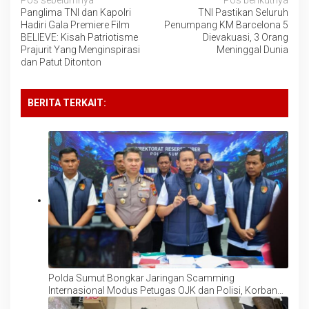
Navigasi
Panglima TNI dan Kapolri
TNI Pastikan Seluruh
pos
Hadiri Gala Premiere Film
Penumpang KM Barcelona 5
BELIEVE: Kisah Patriotisme
Dievakuasi, 3 Orang
Prajurit Yang Menginspirasi
Meninggal Dunia
dan Patut Ditonton
BERITA TERKAIT:
Polda Sumut Bongkar Jaringan Scamming
Internasional Modus Petugas OJK dan Polisi, Korban
Rugi Rp6,7 Miliar