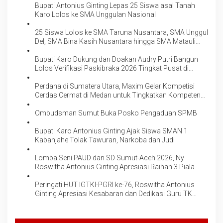
Bupati Antonius Ginting Lepas 25 Siswa asal Tanah
Karo Lolos ke SMA Unggulan Nasional
25 Siswa Lolos ke SMA Taruna Nusantara, SMA Unggul
Del, SMA Bina Kasih Nusantara hingga SMA Matauli
Pandan, Bupati Karo Beri Penghargaan
Bupati Karo Dukung dan Doakan Audry Putri Bangun
Lolos Verifikasi Paskibraka 2026 Tingkat Pusat di
Jakarta
Perdana di Sumatera Utara, Maxim Gelar Kompetisi
Cerdas Cermat di Medan untuk Tingkatkan Kompetensi
Pelajar
Ombudsman Sumut Buka Posko Pengaduan SPMB
Bupati Karo Antonius Ginting Ajak Siswa SMAN 1
Kabanjahe Tolak Tawuran, Narkoba dan Judi
Lomba Seni PAUD dan SD Sumut-Aceh 2026, Ny
Roswitha Antonius Ginting Apresiasi Raihan 3 Piala
Kontingen Karo
Peringati HUT IGTKI-PGRI ke-76, Roswitha Antonius
Ginting Apresiasi Kesabaran dan Dedikasi Guru TK
Cetak Generasi Emas