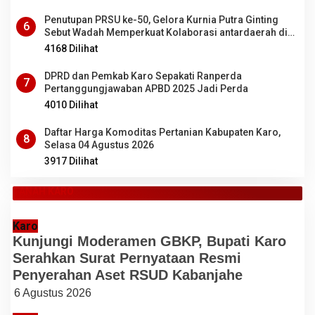
Penutupan PRSU ke-50, Gelora Kurnia Putra Ginting
6
Sebut Wadah Memperkuat Kolaborasi antardaerah di
Sumut
4168 Dilihat
DPRD dan Pemkab Karo Sepakati Ranperda
7
Pertanggungjawaban APBD 2025 Jadi Perda
4010 Dilihat
Daftar Harga Komoditas Pertanian Kabupaten Karo,
8
Selasa 04 Agustus 2026
3917 Dilihat
TANAH KARO
Karo
Kunjungi Moderamen GBKP, Bupati Karo
Serahkan Surat Pernyataan Resmi
Penyerahan Aset RSUD Kabanjahe
6 Agustus 2026