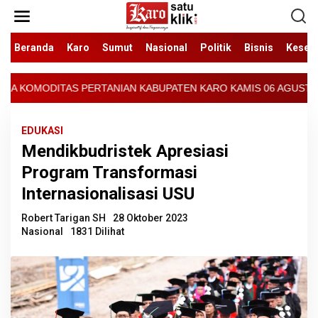
Lewati
ke
konten
Beranda
Karo
Sumut
Nasional
Politik
Bisnis
Keseh
PERTANIAN KABUPATEN KARO KAMIS 06 AGUSTUS 2026 - ARCIS BERAS
EDUKASI
Mendikbudristek Apresiasi
Program Transformasi
Internasionalisasi USU
Robert Tarigan SH
28 Oktober 2023
Nasional
1831 Dilihat