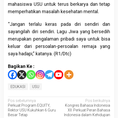
mahasiswa USU untuk terus berkarya dan tetap
memperhatikan masalah kesehatan mental.
“Jangan terlalu keras pada diri sendiri dan
sayangilah diri sendiri. Lagu Jiwa yang bersedih
merupakan pengalaman pribadi saya untuk bisa
keluar dari persoalan-persoalan remaja yang
saya hadapi,” katanya. (R1/Dtc)
Bagikan Ke :
EDUKASI
USU
Navigasi
Pos sebelumnya
Pos berikutnya
Perkuat Program EQUITY,
Kongres Bahasa Indonesia
pos
Rektor USU Kukuhkan 6 Guru
XII: Perkuat Peran Bahasa
Besar Tetap
Indonesia dalam Kehidupan