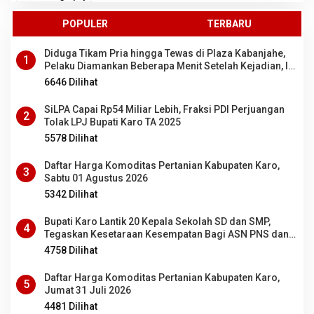
POPULER
TERBARU
Diduga Tikam Pria hingga Tewas di Plaza Kabanjahe,
1
Pelaku Diamankan Beberapa Menit Setelah Kejadian, Ini
Motifnya
6646 Dilihat
SiLPA Capai Rp54 Miliar Lebih, Fraksi PDI Perjuangan
2
Tolak LPJ Bupati Karo TA 2025
5578 Dilihat
Daftar Harga Komoditas Pertanian Kabupaten Karo,
3
Sabtu 01 Agustus 2026
5342 Dilihat
Bupati Karo Lantik 20 Kepala Sekolah SD dan SMP,
4
Tegaskan Kesetaraan Kesempatan Bagi ASN PNS dan
PPPK
4758 Dilihat
Daftar Harga Komoditas Pertanian Kabupaten Karo,
5
Jumat 31 Juli 2026
4481 Dilihat