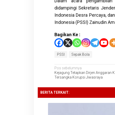
Dalam acara pengambila
didampingi Sekretaris Jende
Indonesia Desra Percaya, da
Indonesia (PSSI) Zainudin Amal
Bagikan Ke :
PSSI
Sepak Bola
Navigasi
Pos sebelumnya
Kejagung Tetapkan Dirjen Anggaran
pos
Tersangka Korupsi Jiwasraya
BERITA TERKAIT: