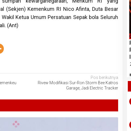
n sumpah kewarganegaraan, Menkum RI yang
ral (Sekjen) Kemenkum RI Nico Afinta, Duta Besar
n Wakil Ketua Umum Persatuan Sepak bola Seluruh
i. (Ant)
Pos berikutnya
 Kemenkeu
Rivew Modifikasi Sur-Ron Storm Bee Katros
Garage, Jadi Electric Tracker