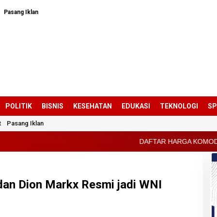
Pasang Iklan
POLITIK
BISNIS
KESEHATAN
EDUKASI
TEKNOLOGI
S
t
Pasang Iklan
DAFTAR HARGA KOMODITAS PERTANIAN KABUPAT
dan Dion Markx Resmi jadi WNI