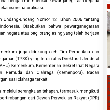
onal dengan memberikan kewarganegaraan kepada
H
mekanisme naturalisasi.
dalam Undang-Undang Nomor 12 Tahun 2006 tentang
Indonesia. Disebutkan bahwa pewarganegaraan
n negara atau bagi orang asing yang telah berjasa
Kemenkum juga didukung oleh Tim Pemeriksa dan
araan (TP3K) yang terdiri atas Direktorat Jenderal
AHU) Kemenkum, Kementerian Sekretariat Negara
an Pemuda dan Olahraga (Kemenpora), Badan
B
rganisasi olahraga terkait.
S
N
arus melalui serangkaian tahapan, termasuk mengikuti
B
pertimbangan dari Dewan Perwakilan Rakyat (DPR)
S
7