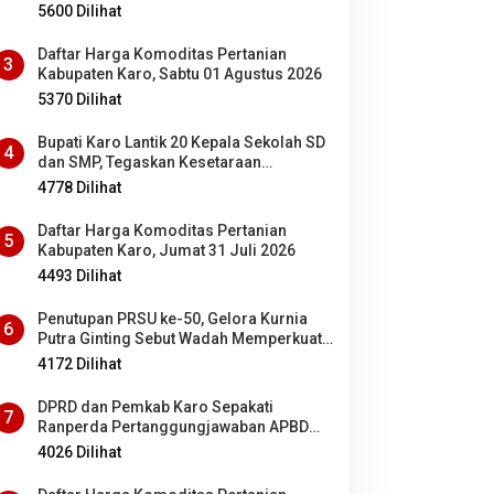
5600 Dilihat
Daftar Harga Komoditas Pertanian
3
Kabupaten Karo, Sabtu 01 Agustus 2026
5370 Dilihat
Bupati Karo Lantik 20 Kepala Sekolah SD
4
dan SMP, Tegaskan Kesetaraan
Kesempatan Bagi ASN PNS dan PPPK
4778 Dilihat
Daftar Harga Komoditas Pertanian
5
Kabupaten Karo, Jumat 31 Juli 2026
4493 Dilihat
Penutupan PRSU ke-50, Gelora Kurnia
6
Putra Ginting Sebut Wadah Memperkuat
Kolaborasi antardaerah di Sumut
4172 Dilihat
DPRD dan Pemkab Karo Sepakati
7
Ranperda Pertanggungjawaban APBD
2025 Jadi Perda
4026 Dilihat