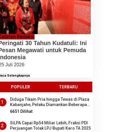
Catatan Redaksi
Peringati 30 Tahun Kudatuli: Ini
Pesan Megawati untuk Pemuda
Indonesia
25 Juli 2026
Baca Selengkapnya
POPULER
TERBARU
Diduga Tikam Pria hingga Tewas di Plaza
1
Kabanjahe, Pelaku Diamankan Beberapa
Menit Setelah Kejadian, Ini Motifnya
6651 Dilihat
SiLPA Capai Rp54 Miliar Lebih, Fraksi PDI
2
Perjuangan Tolak LPJ Bupati Karo TA 2025