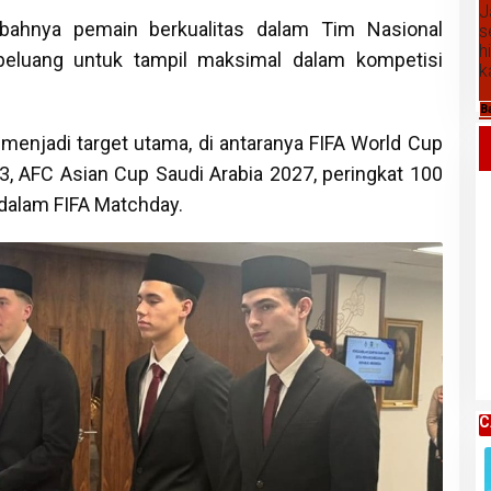
J
bahnya pemain berkualitas dalam Tim Nasional
s
h
eluang untuk tampil maksimal dalam kompetisi
k
B
enjadi target utama, di antaranya FIFA World Cup
 3, AFC Asian Cup Saudi Arabia 2027, peringkat 100
 dalam FIFA Matchday.
Daftar Harga Komoditas Pertanian
Kabupaten Karo, Kamis 06 Agustus
2026
C