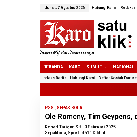
Lewati
ke
Jumat, 7 Agustus 2026
Hubungi Kami
Redaksi
konten
BERANDA
KARO
SUMUT
NASIONAL
Indeks Berita
Hubungi Kami
Daftar Kontak Darura
PSSI
,
SEPAK BOLA
Ole Romeny, Tim Geypens, 
Robert Tarigan SH
9 Februari 2025
Sepakbola
,
Sport
4511 Dilihat