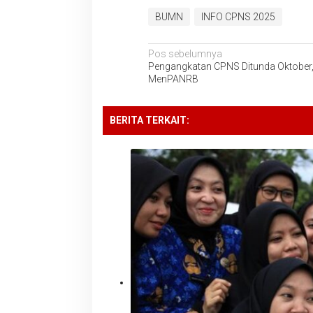
BUMN
INFO CPNS 2025
Navigasi
Pos sebelumnya
Pengangkatan CPNS Ditunda Oktober, 
pos
MenPANRB
BERITA TERKAIT: