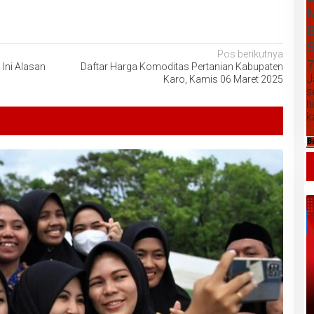
N
B
S
Pos berikutnya
7
Ini Alasan
Daftar Harga Komoditas Pertanian Kabupaten
J
Karo, Kamis 06 Maret 2025
s
h
k
B
Daftar Harga Komoditas Pertanian
Kabupaten Karo, Jumat 07 Agustus
2026