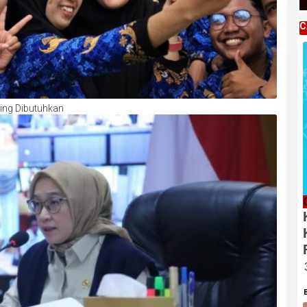
C
ling Dibutuhkan