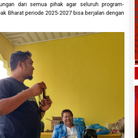
kungan dari semua pihak agar seluruh program-
N
ak Bharat periode 2025-2027 bisa berjalan dengan
B
S
7
J
s
h
k
B
Daftar Harga Komoditas Pertanian
Kabupaten Karo, Jumat 07 Agustus
2026