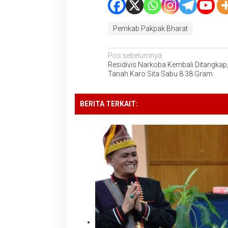
Pemkab Pakpak Bharat
Navigasi
Pos sebelumnya
Residivis Narkoba Kembali Ditangkap,
pos
Tanah Karo Sita Sabu 8.38 Gram
BERITA TERKAIT: