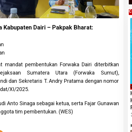
C
 Kabupaten Dairi – Pakpak Bharat:
an
an
at mandat pembentukan Forwaka Dairi diterbitkan
jaksaan Sumatera Utara (Forwaka Sumut),
fandi dan Sekretaris T. Andry Pratama dengan nomor
dat/XI/2025.
i Anto Sinaga sebagai ketua, serta Fajar Gunawan
nggota tim pembentukan. (WES)