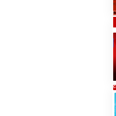
r
B
Daftar Harga Komoditas Pertanian
Kabupaten Karo, Rabu 05 Agustus 2026
C