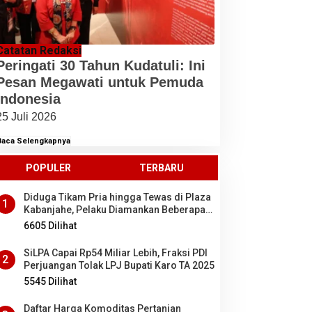
Catatan Redaksi
Peringati 30 Tahun Kudatuli: Ini
Pesan Megawati untuk Pemuda
Indonesia
25 Juli 2026
Baca Selengkapnya
POPULER
TERBARU
Diduga Tikam Pria hingga Tewas di Plaza
1
Kabanjahe, Pelaku Diamankan Beberapa
Menit Setelah Kejadian, Ini Motifnya
6605 Dilihat
SiLPA Capai Rp54 Miliar Lebih, Fraksi PDI
2
Perjuangan Tolak LPJ Bupati Karo TA 2025
5545 Dilihat
Daftar Harga Komoditas Pertanian