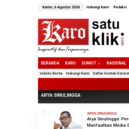
Lewati
ke
Kamis, 6 Agustus 2026
Hubungi Kami
Redaksi
konten
BERANDA
KARO
SUMUT
NASIONAL
Indeks Berita
Hubungi Kami
Daftar Kontak Darura
ARYA SINULINGGA
ARYA SINULINGGA
Arya Sinulingga: P
Manfaatkan Media S