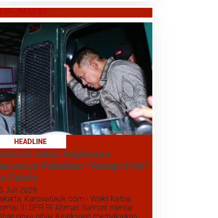
EADLINE NEWS
HEADLINE
ahroni sebut Kejaksaan
arusnya Pakaikan “Rompi Pink”
e Febrie
5 Juli 2026
akarta, Karosatuklik.com - Wakil Ketua
omisi III DPR RI Ahmad Sahroni menilai
eharusnya pihak Kejaksaan memakaikan