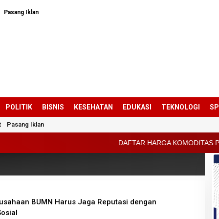
Pasang Iklan
POLITIK
BISNIS
KESEHATAN
EDUKASI
TEKNOLOGI
S
t
Pasang Iklan
DAFTAR HARGA KOMODITAS PERTANIAN KABUP
erusahaan BUMN Harus Jaga Reputasi dengan
osial