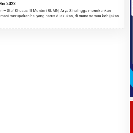
oleh
Mei 2023
Robert
om – Staf Khusus III Menteri BUMN, Arya Sinulingga menekankan
Tarigan
rmasi merupakan hal yang harus dilakukan, di mana semua kebijakan
SH