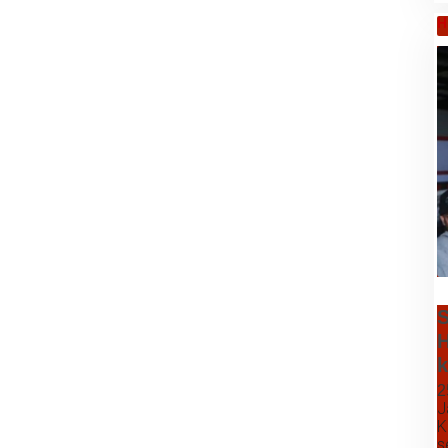
H
S
H
k
2
J
K
s