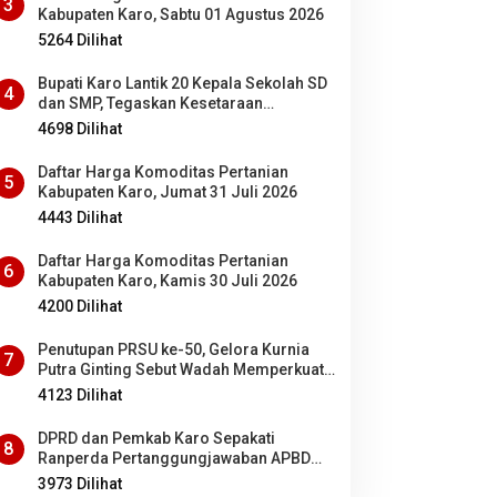
3
Kabupaten Karo, Sabtu 01 Agustus 2026
5264 Dilihat
Bupati Karo Lantik 20 Kepala Sekolah SD
4
dan SMP, Tegaskan Kesetaraan
Kesempatan Bagi ASN PNS dan PPPK
4698 Dilihat
Daftar Harga Komoditas Pertanian
5
Kabupaten Karo, Jumat 31 Juli 2026
4443 Dilihat
Daftar Harga Komoditas Pertanian
6
Kabupaten Karo, Kamis 30 Juli 2026
4200 Dilihat
Penutupan PRSU ke-50, Gelora Kurnia
7
Putra Ginting Sebut Wadah Memperkuat
Kolaborasi antardaerah di Sumut
4123 Dilihat
DPRD dan Pemkab Karo Sepakati
8
Ranperda Pertanggungjawaban APBD
2025 Jadi Perda
3973 Dilihat