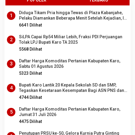
POPULER
TERBARU
Diduga Tikam Pria hingga Tewas di Plaza Kabanjahe,
1
Pelaku Diamankan Beberapa Menit Setelah Kejadian, Ini
Motifnya
6641 Dilihat
SiLPA Capai Rp54 Miliar Lebih, Fraksi PDI Perjuangan
2
Tolak LPJ Bupati Karo TA 2025
5568 Dilihat
Daftar Harga Komoditas Pertanian Kabupaten Karo,
3
Sabtu 01 Agustus 2026
5323 Dilihat
Bupati Karo Lantik 20 Kepala Sekolah SD dan SMP,
4
Tegaskan Kesetaraan Kesempatan Bagi ASN PNS dan
PPPK
4744 Dilihat
Daftar Harga Komoditas Pertanian Kabupaten Karo,
5
Jumat 31 Juli 2026
4475 Dilihat
Penutupan PRSU ke-50, Gelora Kurnia Putra Ginting