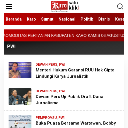
Lewati
ke
konten
Beranda
Karo
Sumut
Nasional
Politik
Bisnis
Keseh
IAN KABUPATEN KARO KAMIS 06 AGUSTUS 2026 - ARCIS BERASTAGI :
PWI
DEWAN PERS
,
PWI
Menteri Hukum Garansi RUU Hak Cipta
Lindungi Karya Jurnalistik
DEWAN PERS
,
PWI
Dewan Pers Uji Publik Draft Dana
Jurnalisme
PEMPROVSU
,
PWI
Buka Puasa Bersama Wartawan, Bobby