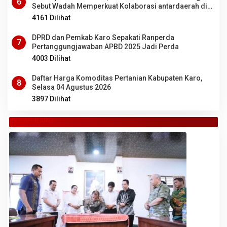
6
Sebut Wadah Memperkuat Kolaborasi antardaerah di
Sumut
4161 Dilihat
DPRD dan Pemkab Karo Sepakati Ranperda
7
Pertanggungjawaban APBD 2025 Jadi Perda
4003 Dilihat
Daftar Harga Komoditas Pertanian Kabupaten Karo,
8
Selasa 04 Agustus 2026
3897 Dilihat
TANAH KARO