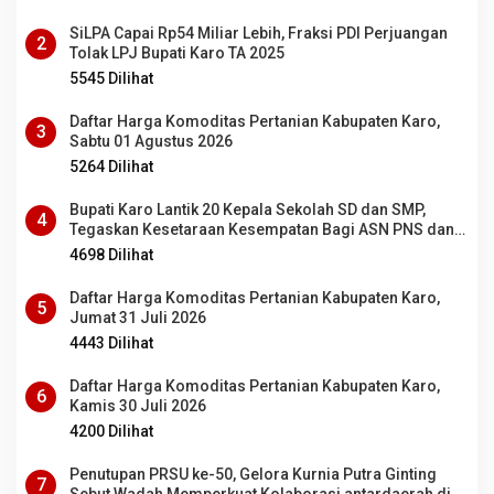
SiLPA Capai Rp54 Miliar Lebih, Fraksi PDI Perjuangan
2
Tolak LPJ Bupati Karo TA 2025
5545 Dilihat
Daftar Harga Komoditas Pertanian Kabupaten Karo,
3
Sabtu 01 Agustus 2026
5264 Dilihat
Bupati Karo Lantik 20 Kepala Sekolah SD dan SMP,
4
Tegaskan Kesetaraan Kesempatan Bagi ASN PNS dan
PPPK
4698 Dilihat
Daftar Harga Komoditas Pertanian Kabupaten Karo,
5
Jumat 31 Juli 2026
4443 Dilihat
Daftar Harga Komoditas Pertanian Kabupaten Karo,
6
Kamis 30 Juli 2026
4200 Dilihat
Penutupan PRSU ke-50, Gelora Kurnia Putra Ginting
7