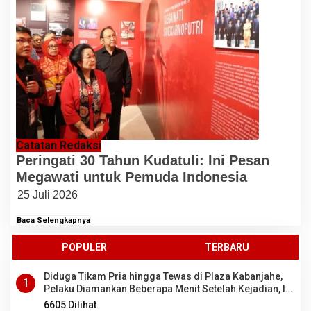
Catatan Redaksi
Peringati 30 Tahun Kudatuli: Ini Pesan
Megawati untuk Pemuda Indonesia
25 Juli 2026
Baca Selengkapnya
POPULER
TERBARU
Diduga Tikam Pria hingga Tewas di Plaza Kabanjahe,
1
Pelaku Diamankan Beberapa Menit Setelah Kejadian, Ini
Motifnya
6605 Dilihat