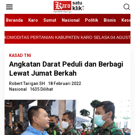
Lewati
ke
konten
Beranda
Karo
Sumut
Nasional
Politik
Bisnis
Keseh
BUPATEN KARO SELASA 04 AGUSTUS 2026 - ARCIS BERASTAGI : 3000
KASAD TNI
Angkatan Darat Peduli dan Berbagi
Lewat Jumat Berkah
Robert Tarigan SH
18 Februari 2022
Nasional
1635 Dilihat