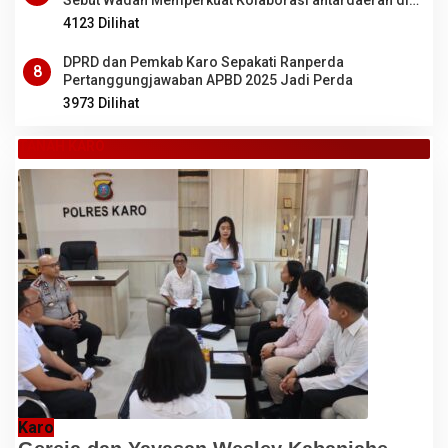
Sebut Wadah Memperkuat Kolaborasi antardaerah di
Sumut
4123 Dilihat
DPRD dan Pemkab Karo Sepakati Ranperda
8
Pertanggungjawaban APBD 2025 Jadi Perda
3973 Dilihat
TANAH KARO
Karo