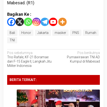
Mabesad. (R1)
Bagikan Ke :
Bali
Honor
Jakarta
masker
PNS
Rumah
TNI
Navigasi
Pos sebelumnya
Pos berikutnya
Trio Rafale, KF-21 Boramae
Purnawirawan TNI AD
pos
dan F-15 Eagle II, Langkah Jitu
Kumpul di Mabesad
Militer Indonesia
BERITA TERKAIT: