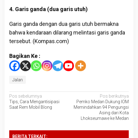
4. Garis ganda (dua garis utuh)
Garis ganda dengan dua garis utuh bermakna
bahwa kendaraan dilarang melintasi garis ganda
tersebut. (Kompas.com)
Bagikan Ke :
Jalan
Navigasi
Pos sebelumnya
Pos berikutnya
Tips, Cara Mengantisipasi
Pemko Medan Dukung IOM
pos
Saat Rem Mobil Blong
Memindahkan 94 Pengungsi
Asing dari Kota
Lhokseumawe ke Medan
BERITA TERKAIT: