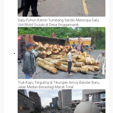
Satu Pohon Kemiri Tumbang Sendiri Menimpa Satu
Unit Mobil Suzuki di Desa Singgamanik
Truk Kayu Terguling di Tikungan Amoy Bandar Baru,
Jalan Medan-Berastagi Macet Total