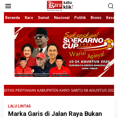
Lewati
ke
konten
Beranda
Karo
Sumut
Nasional
Politik
Bisnis
Keseh
EN KARO SABTU 08 AGUSTUS 2026 - ARCIS BERASTAGI : 32000-3700
LALU LINTAS
Marka Garis di Jalan Raya Bukan