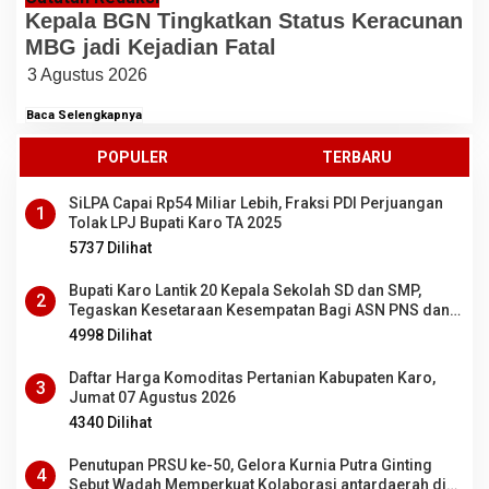
Kepala BGN Tingkatkan Status Keracunan
MBG jadi Kejadian Fatal
3 Agustus 2026
Baca Selengkapnya
POPULER
TERBARU
SiLPA Capai Rp54 Miliar Lebih, Fraksi PDI Perjuangan
1
Tolak LPJ Bupati Karo TA 2025
5737 Dilihat
Bupati Karo Lantik 20 Kepala Sekolah SD dan SMP,
2
Tegaskan Kesetaraan Kesempatan Bagi ASN PNS dan
PPPK
4998 Dilihat
Daftar Harga Komoditas Pertanian Kabupaten Karo,
3
Jumat 07 Agustus 2026
4340 Dilihat
Penutupan PRSU ke-50, Gelora Kurnia Putra Ginting
4
Sebut Wadah Memperkuat Kolaborasi antardaerah di