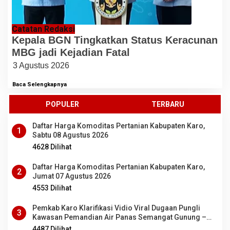
Catatan Redaksi
Kepala BGN Tingkatkan Status Keracunan
MBG jadi Kejadian Fatal
3 Agustus 2026
Baca Selengkapnya
POPULER
TERBARU
Daftar Harga Komoditas Pertanian Kabupaten Karo,
1
Sabtu 08 Agustus 2026
4628 Dilihat
Daftar Harga Komoditas Pertanian Kabupaten Karo,
2
Jumat 07 Agustus 2026
4553 Dilihat
Pemkab Karo Klarifikasi Vidio Viral Dugaan Pungli
3
Kawasan Pemandian Air Panas Semangat Gunung –
Doulu
4487 Dilihat