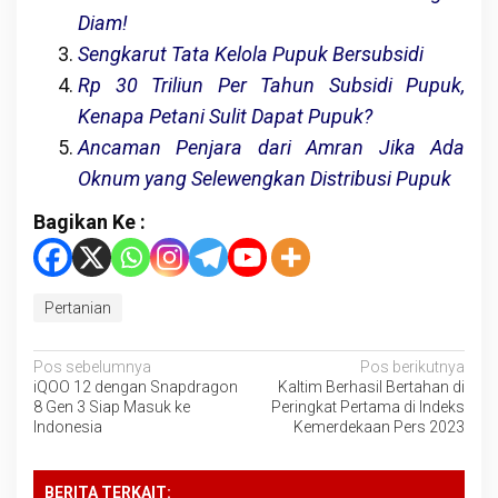
Diam!
Sengkarut Tata Kelola Pupuk Bersubsidi
Rp 30 Triliun Per Tahun Subsidi Pupuk,
Kenapa Petani Sulit Dapat Pupuk?
Ancaman Penjara dari Amran Jika Ada
Oknum yang Selewengkan Distribusi Pupuk
Bagikan Ke :
Pertanian
Navigasi
Pos sebelumnya
Pos berikutnya
iQOO 12 dengan Snapdragon
Kaltim Berhasil Bertahan di
pos
8 Gen 3 Siap Masuk ke
Peringkat Pertama di Indeks
Indonesia
Kemerdekaan Pers 2023
BERITA TERKAIT: