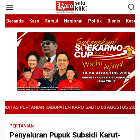
Lewati
ke
konten
Beranda
Karo
Sumut
Nasional
Politik
Bisnis
Keseh
BUPATEN KARO SABTU 08 AGUSTUS 2026 - ARCIS BERASTAGI : 32000-
PERTANIAN
Penyaluran Pupuk Subsidi Karut-