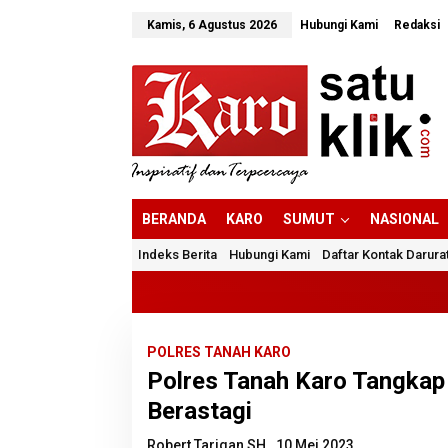
Lewati
ke
Kamis, 6 Agustus 2026
Hubungi Kami
Redaksi
konten
BERANDA
KARO
SUMUT
NASIONAL
Indeks Berita
Hubungi Kami
Daftar Kontak Darura
POLRES TANAH KARO
Polres Tanah Karo Tangka
Berastagi
Robert Tarigan SH
10 Mei 2023