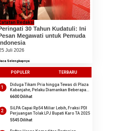
Catatan Redaksi
Peringati 30 Tahun Kudatuli: Ini
Pesan Megawati untuk Pemuda
Indonesia
25 Juli 2026
Baca Selengkapnya
POPULER
TERBARU
Diduga Tikam Pria hingga Tewas di Plaza
1
Kabanjahe, Pelaku Diamankan Beberapa
Menit Setelah Kejadian, Ini Motifnya
6600 Dilihat
SiLPA Capai Rp54 Miliar Lebih, Fraksi PDI
2
Perjuangan Tolak LPJ Bupati Karo TA 2025
5545 Dilihat