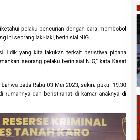
H
 diketahui pelaku pencurian dengan cara membobol
 ini seorang laki-laki, berinisial NIG.
 lidik yang kita lakukan terkait peristiwa pidana
amankan seorang pelaku berinisial NIG,” kata Kasat
ia, bahwa pada Rabu 03 Mei 2023, sekira pukul 19.30
i rumahnya dan beristirahat di kamar anaknya di
S
H
k
2
J
K
s