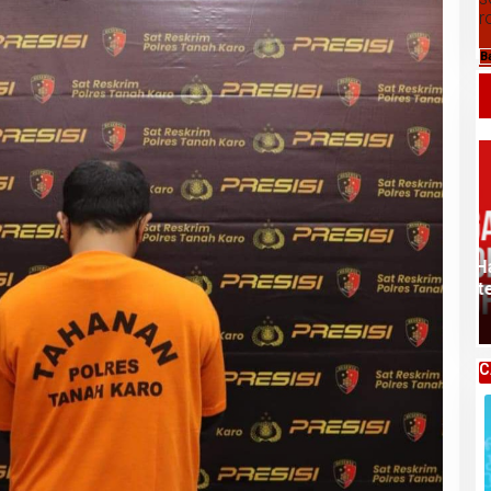
r
B
Daftar Harga Komoditas Pertanian
Kabupaten Karo, Rabu 05 Agustus 2026
C