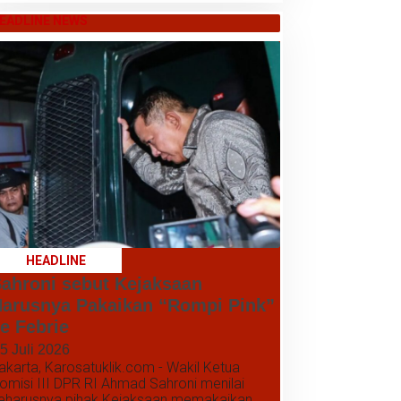
EADLINE NEWS
HEADLINE
ahroni sebut Kejaksaan
arusnya Pakaikan “Rompi Pink”
e Febrie
5 Juli 2026
akarta, Karosatuklik.com - Wakil Ketua
omisi III DPR RI Ahmad Sahroni menilai
eharusnya pihak Kejaksaan memakaikan