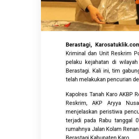
Berastagi, Karosatuklik.c
Kriminal dan Unit Reskrim P
pelaku kejahatan di wilay
Berastagi. Kali ini, tim ga
telah melakukan pencurian d
Kapolres Tanah Karo AKBP Ro
Reskrim, AKP Aryya Nusa 
menjelaskan peristiwa pencur
terjadi pada Rabu tanggal 
rumahnya Jalan Kolam Renang
Berastagi Kabupaten Karo.