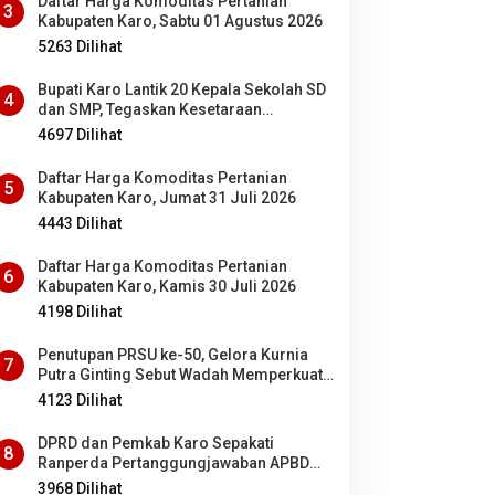
Daftar Harga Komoditas Pertanian
3
Kabupaten Karo, Sabtu 01 Agustus 2026
5263 Dilihat
Bupati Karo Lantik 20 Kepala Sekolah SD
4
dan SMP, Tegaskan Kesetaraan
Kesempatan Bagi ASN PNS dan PPPK
4697 Dilihat
Daftar Harga Komoditas Pertanian
5
Kabupaten Karo, Jumat 31 Juli 2026
4443 Dilihat
Daftar Harga Komoditas Pertanian
6
Kabupaten Karo, Kamis 30 Juli 2026
4198 Dilihat
Penutupan PRSU ke-50, Gelora Kurnia
7
Putra Ginting Sebut Wadah Memperkuat
Kolaborasi antardaerah di Sumut
4123 Dilihat
DPRD dan Pemkab Karo Sepakati
8
Ranperda Pertanggungjawaban APBD
2025 Jadi Perda
3968 Dilihat