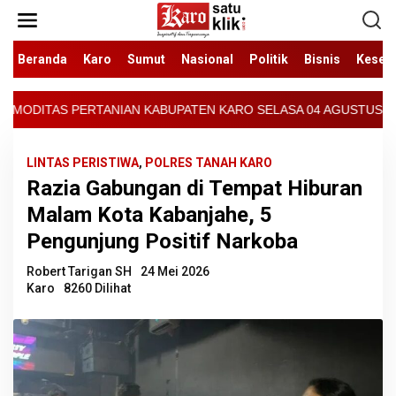
Lewati
ke
konten
Beranda
Karo
Sumut
Nasional
Politik
Bisnis
Keseh
PATEN KARO SELASA 04 AGUSTUS 2026 - ARCIS BERASTAGI : 30000-3
LINTAS PERISTIWA
,
POLRES TANAH KARO
Razia Gabungan di Tempat Hiburan
Malam Kota Kabanjahe, 5
Pengunjung Positif Narkoba
Robert Tarigan SH
24 Mei 2026
Karo
8260 Dilihat