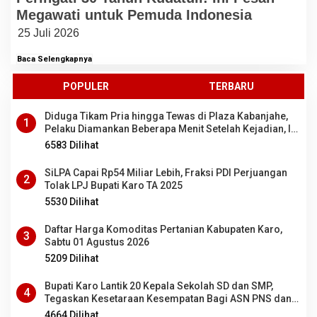
Megawati untuk Pemuda Indonesia
25 Juli 2026
Baca Selengkapnya
POPULER
TERBARU
Diduga Tikam Pria hingga Tewas di Plaza Kabanjahe,
1
Pelaku Diamankan Beberapa Menit Setelah Kejadian, Ini
Motifnya
6583 Dilihat
SiLPA Capai Rp54 Miliar Lebih, Fraksi PDI Perjuangan
2
Tolak LPJ Bupati Karo TA 2025
5530 Dilihat
Daftar Harga Komoditas Pertanian Kabupaten Karo,
3
Sabtu 01 Agustus 2026
5209 Dilihat
Bupati Karo Lantik 20 Kepala Sekolah SD dan SMP,
4
Tegaskan Kesetaraan Kesempatan Bagi ASN PNS dan
PPPK
4664 Dilihat