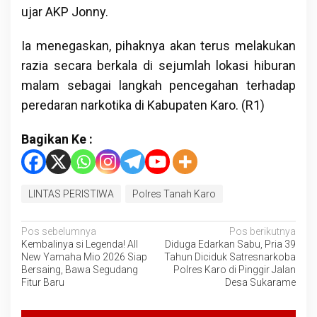
ujar AKP Jonny.
Ia menegaskan, pihaknya akan terus melakukan
razia secara berkala di sejumlah lokasi hiburan
malam sebagai langkah pencegahan terhadap
peredaran narkotika di Kabupaten Karo. (R1)
Bagikan Ke :
LINTAS PERISTIWA
Polres Tanah Karo
Navigasi
Pos sebelumnya
Pos berikutnya
Kembalinya si Legenda! All
Diduga Edarkan Sabu, Pria 39
pos
New Yamaha Mio 2026 Siap
Tahun Diciduk Satresnarkoba
Bersaing, Bawa Segudang
Polres Karo di Pinggir Jalan
Fitur Baru
Desa Sukarame