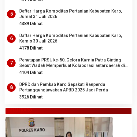
Daftar Harga Komoditas Pertanian Kabupaten Karo,
5
Jumat 31 Juli 2026
4389 Dilihat
Daftar Harga Komoditas Pertanian Kabupaten Karo,
6
Kamis 30 Juli 2026
4178 Dilihat
Penutupan PRSU ke-50, Gelora Kurnia Putra Ginting
7
Sebut Wadah Memperkuat Kolaborasi antardaerah di
Sumut
4104 Dilihat
DPRD dan Pemkab Karo Sepakati Ranperda
8
Pertanggungjawaban APBD 2025 Jadi Perda
3926 Dilihat
TANAH KARO