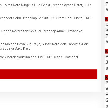
P
m Polres Karo Ringkus Dua Pelaku Penganiayaan Berat, TKP:
8
engedar Sabu Ditangkap Berikut 3,55 Gram Sabu Disita, TKP:
K
D
K
 Dugaan Kekerasan Seksual Terhadap Anak, Tersangka
P
8
h Rih dan Desa Bunuraya, Bupati Karo dan Kapolres Ajak
si Budaya Suku Karo
K
P
rebek Barak Narkoba dan Judi, TKP: Desa Sukatendel
J
8
K
P
V
P
G
8