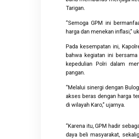
Tarigan.
“Semoga GPM ini bermanfaat
harga dan menekan inflasi,” u
Pada kesempatan ini, Kapol
bahwa kegiatan ini bersam
kepedulian Polri dalam me
pangan.
“Melalui sinergi dengan Bul
akses beras dengan harga te
di wilayah Karo,” ujarnya.
“Karena itu, GPM hadir sebaga
daya beli masyarakat, seka