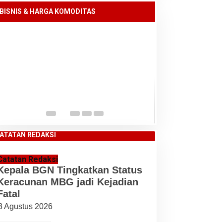
Kabupaten Karo, Kamis 06 Agustus
BISNIS & HARGA KOMODITAS
2026
Daftar Harga K
Kabupaten Karo
ATATAN REDAKSI
Catatan Redaksi
Kepala BGN Tingkatkan Status
Keracunan MBG jadi Kejadian
Fatal
3 Agustus 2026