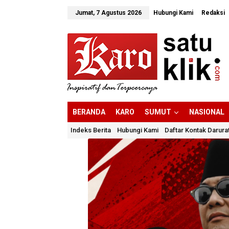
Lewati
ke
Jumat, 7 Agustus 2026
Hubungi Kami
Redaksi
konten
BERANDA
KARO
SUMUT
NASIONAL
Indeks Berita
Hubungi Kami
Daftar Kontak Darura