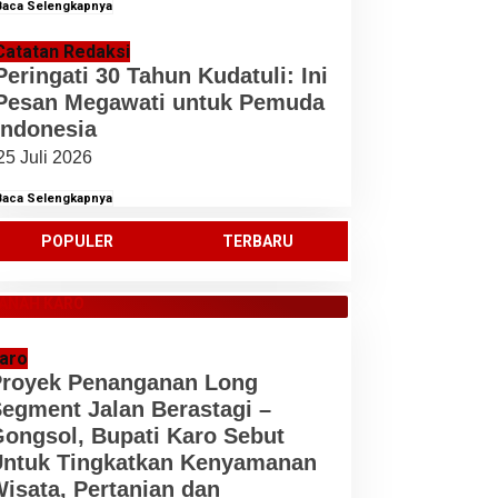
Baca Selengkapnya
Catatan Redaksi
Peringati 30 Tahun Kudatuli: Ini
Pesan Megawati untuk Pemuda
Indonesia
25 Juli 2026
Baca Selengkapnya
POPULER
TERBARU
ANAH KARO
aro
royek Penanganan Long
egment Jalan Berastagi –
ongsol, Bupati Karo Sebut
ntuk Tingkatkan Kenyamanan
isata, Pertanian dan