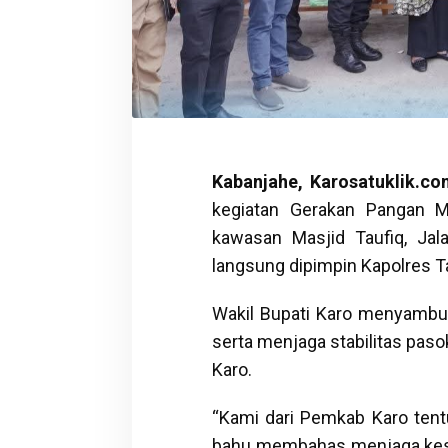
Kabanjahe, Karosatuklik.c
kegiatan Gerakan Pangan M
kawasan Masjid Taufiq, Jal
langsung dipimpin Kapolres T
Wakil Bupati Karo menyambut
serta menjaga stabilitas pas
Karo.
“Kami dari Pemkab Karo tentu
bahu membahas menjaga kesta