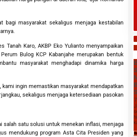
 bagi masyarakat sekaligus menjaga kestabilan
karnya.
H
res Tanah Karo, AKBP Eko Yulianto menyampaikan
a Perum Bulog KCP Kabanjahe merupakan bentuk
B
mbantu masyarakat menghadapi dinamika harga
S
N
B
og, kami ingin memastikan masyarakat mendapatkan
S
rjangkau, sekaligus menjaga ketersediaan pasokan
7
J
s
h
k
i salah satu solusi untuk menekan inflasi, menjaga
ligus mendukung program Asta Cita Presiden yang
B
Daftar Harga Komoditas Pertanian