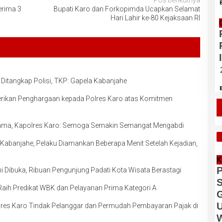
Pos berikutnya
erima 3
Bupati Karo dan Forkopimda Ucapkan Selamat
Hari Lahir ke-80 Kejaksaan RI
Ditangkap Polisi, TKP: Gapela Kabanjahe
erikan Penghargaan kepada Polres Karo atas Komitmen
sama, Kapolres Karo: Semoga Semakin Semangat Mengabdi
T
 Kabanjahe, Pelaku Diamankan Beberapa Menit Setelah Kejadian,
K
P
 Dibuka, Ribuan Pengunjung Padati Kota Wisata Berastagi
S
Raih Predikat WBK dan Pelayanan Prima Kategori A
G
U
lres Karo Tindak Pelanggar dan Permudah Pembayaran Pajak di
W