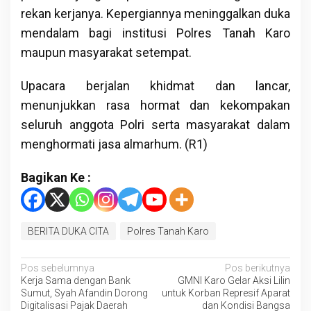
rekan kerjanya. Kepergiannya meninggalkan duka
mendalam bagi institusi Polres Tanah Karo
maupun masyarakat setempat.
Upacara berjalan khidmat dan lancar,
menunjukkan rasa hormat dan kekompakan
seluruh anggota Polri serta masyarakat dalam
menghormati jasa almarhum. (R1)
Bagikan Ke :
BERITA DUKA CITA
Polres Tanah Karo
Navigasi
Pos sebelumnya
Pos berikutnya
Kerja Sama dengan Bank
GMNI Karo Gelar Aksi Lilin
pos
Sumut, Syah Afandin Dorong
untuk Korban Represif Aparat
Digitalisasi Pajak Daerah
dan Kondisi Bangsa