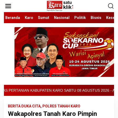
Lewati
ke
konten
Beranda
Karo
Sumut
Nasional
Politik
Bisnis
Keseh
O SABTU 08 AGUSTUS 2026 - ARCIS BERASTAGI : 32000-37000/KG -
BERITA DUKA CITA
,
POLRES TANAH KARO
Wakapolres Tanah Karo Pimpin