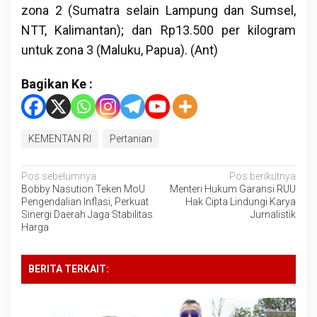
zona 2 (Sumatra selain Lampung dan Sumsel,
NTT, Kalimantan); dan Rp13.500 per kilogram
untuk zona 3 (Maluku, Papua). (Ant)
Bagikan Ke :
KEMENTAN RI
Pertanian
Navigasi
Pos sebelumnya
Pos berikutnya
Bobby Nasution Teken MoU
Menteri Hukum Garansi RUU
pos
Pengendalian Inflasi, Perkuat
Hak Cipta Lindungi Karya
Sinergi Daerah Jaga Stabilitas
Jurnalistik
Harga
BERITA TERKAIT: