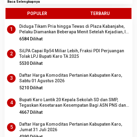
Baca Selengkapnya
POPULER
TERBARU
Diduga Tikam Pria hingga Tewas di Plaza Kabanjahe,
1
Pelaku Diamankan Beberapa Menit Setelah Kejadian, Ini
Motifnya
6584 Dilihat
SiLPA Capai Rp54 Miliar Lebih, Fraksi PDI Perjuangan
2
Tolak LPJ Bupati Karo TA 2025
5530 Dilihat
Daftar Harga Komoditas Pertanian Kabupaten Karo,
3
Sabtu 01 Agustus 2026
5210 Dilihat
Bupati Karo Lantik 20 Kepala Sekolah SD dan SMP,
4
Tegaskan Kesetaraan Kesempatan Bagi ASN PNS dan
PPPK
4667 Dilihat
Daftar Harga Komoditas Pertanian Kabupaten Karo,
5
Jumat 31 Juli 2026
4390 Dilihat