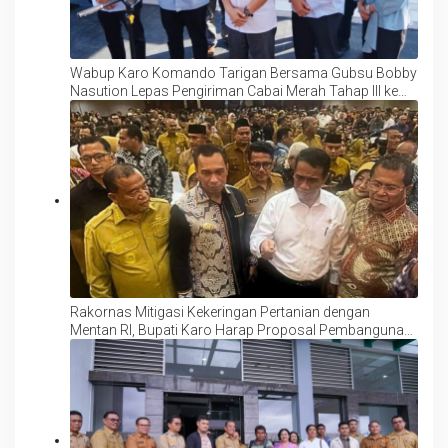
Wabup Karo Komando Tarigan Bersama Gubsu Bobby
Nasution Lepas Pengiriman Cabai Merah Tahap III ke
Palangka Raya
Rakornas Mitigasi Kekeringan Pertanian dengan
Mentan RI, Bupati Karo Harap Proposal Pembangunan
Pertanian Kabupaten Karo Direalisasi Mentan