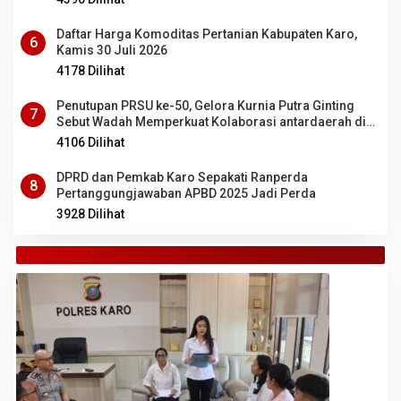
Daftar Harga Komoditas Pertanian Kabupaten Karo,
6
Kamis 30 Juli 2026
4178 Dilihat
Penutupan PRSU ke-50, Gelora Kurnia Putra Ginting
7
Sebut Wadah Memperkuat Kolaborasi antardaerah di
Sumut
4106 Dilihat
DPRD dan Pemkab Karo Sepakati Ranperda
8
Pertanggungjawaban APBD 2025 Jadi Perda
3928 Dilihat
TANAH KARO