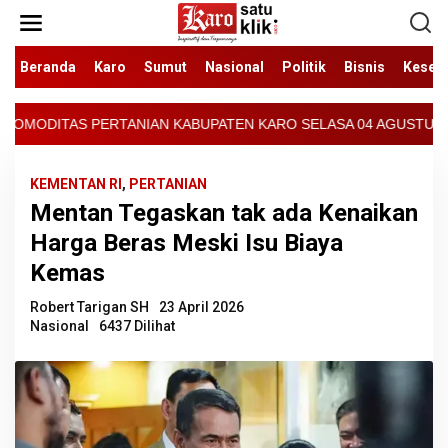
Lewati
ke
konten
Beranda
Karo
Sumut
Nasional
Politik
Bisnis
Keseh
ABUPATEN KARO SELASA 04 AGUSTUS 2026 - ARCIS BERASTAGI : 300
KEMENTAN RI
,
PERTANIAN
Mentan Tegaskan tak ada Kenaikan
Harga Beras Meski Isu Biaya
Kemas
Robert Tarigan SH
23 April 2026
Nasional
6437 Dilihat