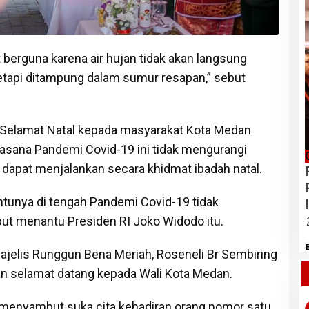
t berguna karena air hujan tidak akan langsung
tetapi ditampung dalam sumur resapan,” sebut
 Selamat Natal kepada masyarakat Kota Medan
asana Pandemi Covid-19 ini tidak mengurangi
 dapat menjalankan secara khidmat ibadah natal.
ntunya di tengah Pandemi Covid-19 tidak
ut menantu Presiden RI Joko Widodo itu.
elis Runggun Bena Meriah, Roseneli Br Sembiring
n selamat datang kepada Wali Kota Medan.
 menyambut suka cita kehadiran orang nomor satu