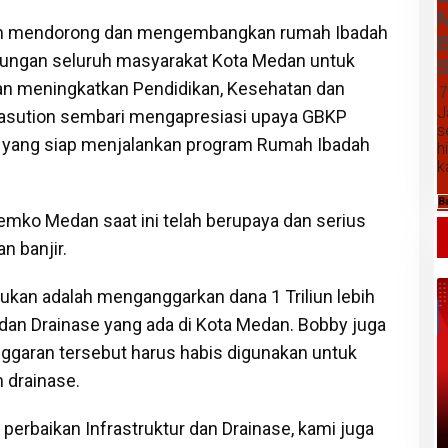
N
ah mendorong dan mengembangkan rumah Ibadah
B
dukungan seluruh masyarakat Kota Medan untuk
S
n meningkatkan Pendidikan, Kesehatan dan
7
J
Nasution sembari mengapresiasi upaya GBKP
s
 yang siap menjalankan program Rumah Ibadah
h
k
B
emko Medan saat ini telah berupaya dan serius
 banjir.
kukan adalah menganggarkan dana 1 Triliun lebih
 dan Drainase yang ada di Kota Medan. Bobby juga
ggaran tersebut harus habis digunakan untuk
 drainase.
Daftar Harga Komoditas Pertanian
Kabupaten Karo, Sabtu 08 Agustus
erbaikan Infrastruktur dan Drainase, kami juga
2026