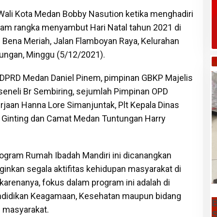
 Wali Kota Medan Bobby Nasution ketika menghadiri
lam rangka menyambut Hari Natal tahun 2021 di
Bena Meriah, Jalan Flamboyan Raya, Kelurahan
ungan, Minggu (5/12/2021).
H
a DPRD Medan Daniel Pinem, pimpinan GBKP Majelis
seneli Br Sembiring, sejumlah Pimpinan OPD
rjaan Hanna Lore Simanjuntak, Plt Kepala Dinas
a Ginting dan Camat Medan Tuntungan Harry
rogram Rumah Ibadah Mandiri ini dicanangkan
nkan segala aktifitas kehidupan masyarakat di
 karenanya, fokus dalam program ini adalah di
Pendidikan Keagamaan, Kesehatan maupun bidang
B
 masyarakat.
S