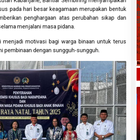
Rutan Kabanjahe, Bahtiar Sembiring menyampaikan
N
sus pada hari besar keagamaan merupakan bentuk
B
mberikan penghargaan atas perubahan sikap dan
S
 selama menjalani masa pidana.
7
J
s
 menjadi motivasi bagi warga binaan untuk terus
h
ani pembinaan dengan sungguh-sungguh.
k
B
Daftar Harga Komoditas Pertanian
Kabupaten Karo, Sabtu 08 Agustus
2026