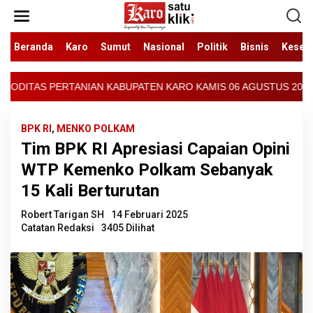
Lewati
ke
konten
Beranda
Karo
Sumut
Nasional
Politik
Bisnis
Keseh
ATEN KARO KAMIS 06 AGUSTUS 2026 - ARCIS BERASTAGI : 30000-350
BPK RI
,
MENKO POLKAM
Tim BPK RI Apresiasi Capaian Opini
WTP Kemenko Polkam Sebanyak
15 Kali Berturutan
Robert Tarigan SH
14 Februari 2025
Catatan Redaksi
3405 Dilihat