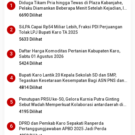
Diduga Tikam Pria hingga Tewas di Plaza Kabanjahe,
1
Pelaku Diamankan Beberapa Menit Setelah Kejadian, Ini
Motifnya
6690 Dilihat
SiLPA Capai Rp54 Miliar Lebih, Fraksi PDI Perjuangan
2
Tolak LPJ Bupati Karo TA 2025
5633 Dilihat
Daftar Harga Komoditas Pertanian Kabupaten Karo,
3
Sabtu 01 Agustus 2026
5424 Dilihat
Bupati Karo Lantik 20 Kepala Sekolah SD dan SMP,
4
Tegaskan Kesetaraan Kesempatan Bagi ASN PNS dan
PPPK
4814 Dilihat
Penutupan PRSU ke-50, Gelora Kurnia Putra Ginting
5
Sebut Wadah Memperkuat Kolaborasi antardaerah di
Sumut
4195 Dilihat
DPRD dan Pemkab Karo Sepakati Ranperda
6
Pertanggungjawaban APBD 2025 Jadi Perda