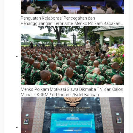
Penguatan Kolaborasi Pencegahan dan
Penanggulangan Terorisme, Menko Polkam Bacakan
Gurindam Dua Belas
Menko Polkam Motivasi Siswa Dikmaba TNI dan Calon
Manajer KDKMP di Rindam I/Bukit Barisan