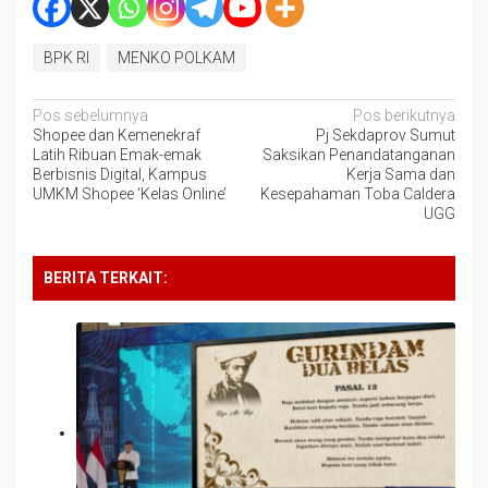
BPK RI
MENKO POLKAM
Navigasi
Pos sebelumnya
Pos berikutnya
Shopee dan Kemenekraf
Pj Sekdaprov Sumut
pos
Latih Ribuan Emak-emak
Saksikan Penandatanganan
Berbisnis Digital, Kampus
Kerja Sama dan
UMKM Shopee ‘Kelas Online’
Kesepahaman Toba Caldera
UGG
BERITA TERKAIT: