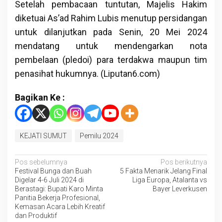
Setelah pembacaan tuntutan, Majelis Hakim
diketuai As’ad Rahim Lubis menutup persidangan
untuk dilanjutkan pada Senin, 20 Mei 2024
mendatang untuk mendengarkan nota
pembelaan (pledoi) para terdakwa maupun tim
penasihat hukumnya. (Liputan6.com)
Bagikan Ke :
KEJATI SUMUT
Pemilu 2024
Navigasi
Pos sebelumnya
Pos berikutnya
Festival Bunga dan Buah
5 Fakta Menarik Jelang Final
pos
Digelar 4-6 Juli 2024 di
Liga Europa, Atalanta vs
Berastagi: Bupati Karo Minta
Bayer Leverkusen
Panitia Bekerja Profesional,
Kemasan Acara Lebih Kreatif
dan Produktif