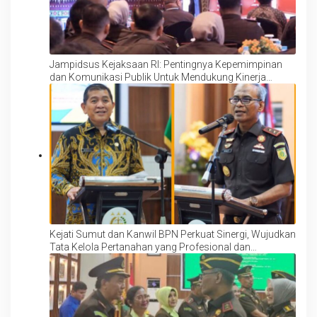
Jampidsus Kejaksaan RI: Pentingnya Kepemimpinan
dan Komunikasi Publik Untuk Mendukung Kinerja
Bidang Tindak Pidana Khusus
Kejati Sumut dan Kanwil BPN Perkuat Sinergi, Wujudkan
Tata Kelola Pertanahan yang Profesional dan
Berintegritas