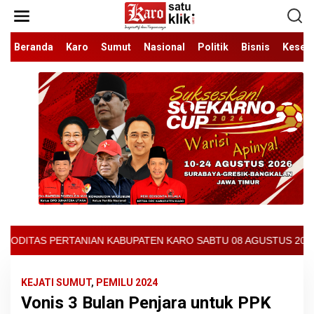
Lewati
ke
konten
Beranda
Karo
Sumut
Nasional
Politik
Bisnis
Keseh
ATEN KARO SABTU 08 AGUSTUS 2026 - ARCIS BERASTAGI : 32000-37
KEJATI SUMUT
,
PEMILU 2024
Vonis 3 Bulan Penjara untuk PPK