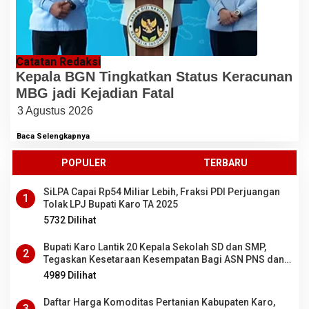
Catatan Redaksi
Kepala BGN Tingkatkan Status Keracunan
MBG jadi Kejadian Fatal
3 Agustus 2026
Baca Selengkapnya
POPULER
TERBARU
SiLPA Capai Rp54 Miliar Lebih, Fraksi PDI Perjuangan
1
Tolak LPJ Bupati Karo TA 2025
5732 Dilihat
Bupati Karo Lantik 20 Kepala Sekolah SD dan SMP,
2
Tegaskan Kesetaraan Kesempatan Bagi ASN PNS dan
PPPK
4989 Dilihat
Daftar Harga Komoditas Pertanian Kabupaten Karo,
3