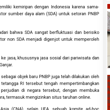
H
emiliki kemiripan dengan Indonesia karena sama-
tor sumber daya alam (SDA) untuk setoran PNBP
ari bahwa SDA sangat berfluktuasi dan berisiko
sektor non SDA menjadi digenjot untuk memperoleh
ke jasa, khususnya jasa sosial dari pariwisata dan
Ganjar.
 sebagai objek baru PNBP juga telah dilakukan oleh
B
a tetangga RI tersebut tengah mempertimbangkan
S
N
 perjudian di negara tersebut, dengan membuka
B
ra, termasuk mengizinkan situs taruhan online.
S
7
 Asia (CNA), selain UEA, sebuah komite ad-hoc