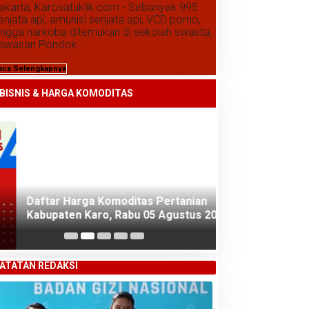
akarta, Karosatuklik.com - Sebanyak 995
enjata api, amunisi senjata api, VCD porno,
ingga narkoba ditemukan di sekolah swasta,
awasan Pondok...
aca Selengkapnya
Daftar Harga Komoditas Pertanian
Kabupaten Karo, Rabu 05 Agustus 2026
BISNIS & HARGA KOMODITAS
Daftar Harga K
Kabupaten Karo
2026
ATATAN REDAKSI