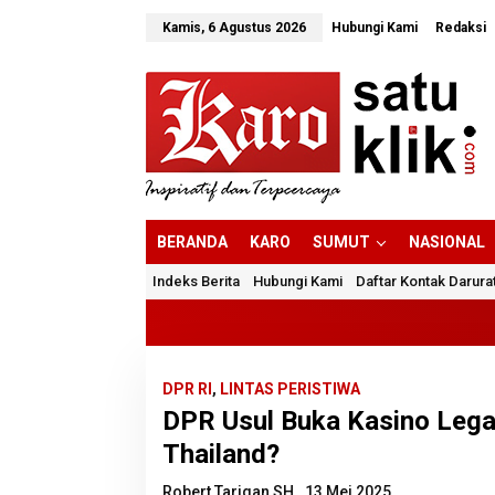
Lewati
ke
Kamis, 6 Agustus 2026
Hubungi Kami
Redaksi
konten
BERANDA
KARO
SUMUT
NASIONAL
Indeks Berita
Hubungi Kami
Daftar Kontak Darura
DPR RI
,
LINTAS PERISTIWA
DPR Usul Buka Kasino Lega
Thailand?
Robert Tarigan SH
13 Mei 2025