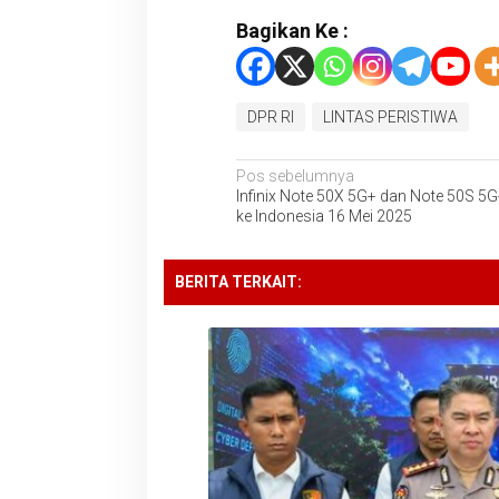
Bagikan Ke :
DPR RI
LINTAS PERISTIWA
Navigasi
Pos sebelumnya
Infinix Note 50X 5G+ dan Note 50S 5
pos
ke Indonesia 16 Mei 2025
BERITA TERKAIT: