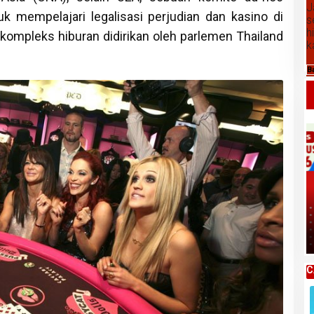
J
k mempelajari legalisasi perjudian dan kasino di
s
h
kompleks hiburan didirikan oleh parlemen Thailand
k
B
Daftar Harga Komoditas Pertanian
Kabupaten Karo, Kamis 06 Agustus
2026
C