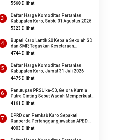
5568 Dilihat
Daftar Harga Komoditas Pertanian
3
Kabupaten Karo, Sabtu 01 Agustus 2026
5323 Dilihat
Bupati Karo Lantik 20 Kepala Sekolah SD
4
dan SMP, Tegaskan Kesetaraan
Kesempatan Bagi ASN PNS dan PPPK
4744 Dilihat
Daftar Harga Komoditas Pertanian
5
Kabupaten Karo, Jumat 31 Juli 2026
4475 Dilihat
Penutupan PRSU ke-50, Gelora Kurnia
6
Putra Ginting Sebut Wadah Memperkuat
Kolaborasi antardaerah di Sumut
4161 Dilihat
DPRD dan Pemkab Karo Sepakati
7
Ranperda Pertanggungjawaban APBD
2025 Jadi Perda
4003 Dilihat