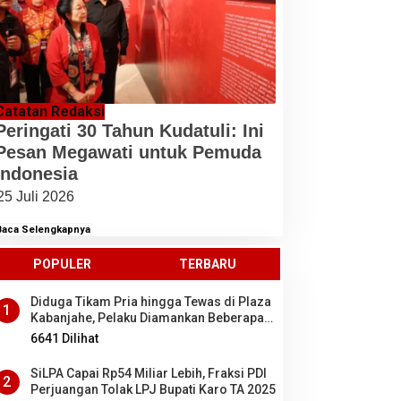
Catatan Redaksi
Peringati 30 Tahun Kudatuli: Ini
Pesan Megawati untuk Pemuda
Indonesia
25 Juli 2026
Baca Selengkapnya
POPULER
TERBARU
Diduga Tikam Pria hingga Tewas di Plaza
1
Kabanjahe, Pelaku Diamankan Beberapa
Menit Setelah Kejadian, Ini Motifnya
6641 Dilihat
SiLPA Capai Rp54 Miliar Lebih, Fraksi PDI
2
Perjuangan Tolak LPJ Bupati Karo TA 2025