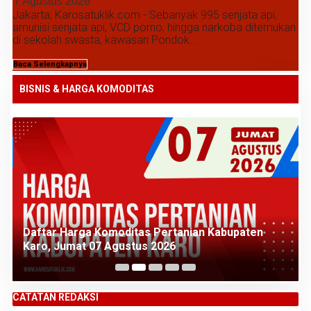
7 Agustus 2026
Jakarta, Karosatuklik.com - Sebanyak 995 senjata api,
amunisi senjata api, VCD porno, hingga narkoba ditemukan
di sekolah swasta, kawasan Pondok...
Baca Selengkapnya
BISNIS & HARGA KOMODITAS
Daftar Harga Komoditas Pertanian Kabupaten
Karo, Jumat 07 Agustus 2026
CATATAN REDAKSI