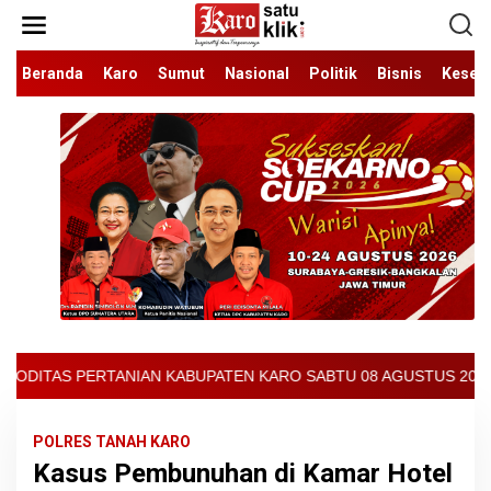
Lewati
ke
konten
Beranda
Karo
Sumut
Nasional
Politik
Bisnis
Keseh
TEN KARO SABTU 08 AGUSTUS 2026 - ARCIS BERASTAGI : 32000-370
POLRES TANAH KARO
Kasus Pembunuhan di Kamar Hotel