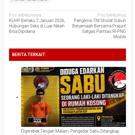
Navigasi
Pos sebelumnya
Pos berikutnya
KUHP Berlaku 2 Januari 2026,
Panglima TNI Sholat Subuh
pos
Hubungan Seks di Luar Nikah
Berjamaah Bersama Prajurit
Bisa Dipidana
Satgas Pamtas RI-PNG
Mobile
BERITA TERKAIT:
Digerebek Tengah Malam, Pengedar Sabu Ditangkap