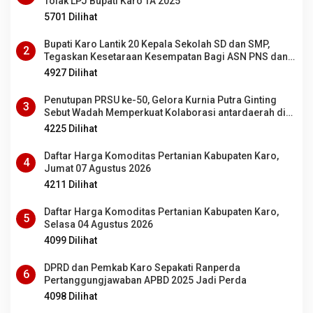
Tolak LPJ Bupati Karo TA 2025
5701 Dilihat
Bupati Karo Lantik 20 Kepala Sekolah SD dan SMP,
2
Tegaskan Kesetaraan Kesempatan Bagi ASN PNS dan
PPPK
4927 Dilihat
Penutupan PRSU ke-50, Gelora Kurnia Putra Ginting
3
Sebut Wadah Memperkuat Kolaborasi antardaerah di
Sumut
4225 Dilihat
Daftar Harga Komoditas Pertanian Kabupaten Karo,
4
Jumat 07 Agustus 2026
4211 Dilihat
Daftar Harga Komoditas Pertanian Kabupaten Karo,
5
Selasa 04 Agustus 2026
4099 Dilihat
DPRD dan Pemkab Karo Sepakati Ranperda
6
Pertanggungjawaban APBD 2025 Jadi Perda
4098 Dilihat