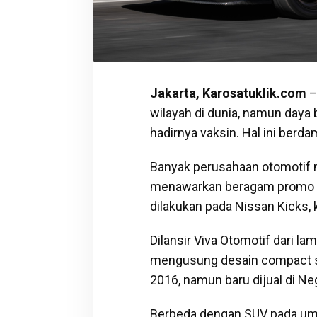
Jakarta, Karosatuklik.com
–
wilayah di dunia, namun daya
hadirnya vaksin. Hal ini berd
Banyak perusahaan otomotif
menawarkan beragam promo m
dilakukan pada Nissan Kicks, 
Dilansir Viva Otomotif dari la
mengusung desain compact spo
2016, namun baru dijual di Ne
Berbeda dengan SUV pada umu