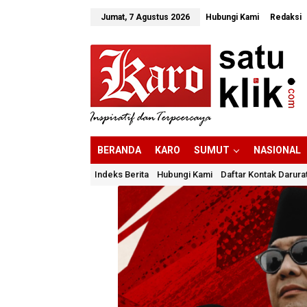
Lewati
ke
Jumat, 7 Agustus 2026
Hubungi Kami
Redaksi
konten
BERANDA
KARO
SUMUT
NASIONAL
Indeks Berita
Hubungi Kami
Daftar Kontak Darura