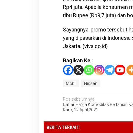
Rp4 juta. Apabila konsumen 
ribu Rupee (Rp9,7 juta) dan bo
Sayangnya, promo tersebut ha
yang dipasarkan di Indonesia s
Jakarta. (viva.co.id)
Bagikan Ke :
Mobil
Nissan
Navigasi
Pos sebelumnya
Daftar Harga Komoditas Pertanian K
pos
Karo, 12 April 2021
BERITA TERKAIT: