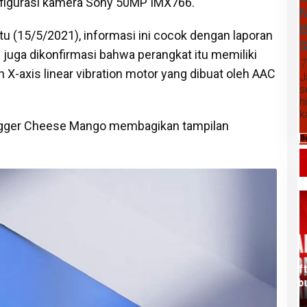
onfigurasi kamera Sony 50MP IMX766.
N
B
 (15/5/2021), informasi ini cocok dengan laporan
S
uga dikonfirmasi bahwa perangkat itu memiliki
7
X-axis linear vibration motor yang dibuat oleh AAC
J
s
h
k
logger Cheese Mango membagikan tampilan
B
Daftar Harga Komoditas Pertanian
Kabupaten Karo, Sabtu 08 Agustus
2026