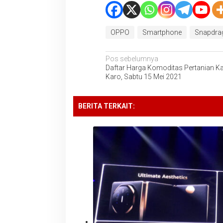
OPPO
Smartphone
Snapdra
Navigasi
Pos sebelumnya
Daftar Harga Komoditas Pertanian K
pos
Karo, Sabtu 15 Mei 2021
BERITA TERKAIT: