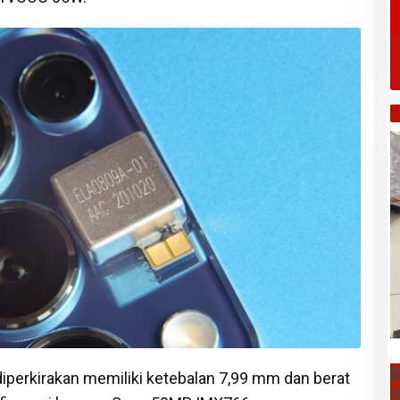
H
B
diperkirakan memiliki ketebalan 7,99 mm dan berat
S