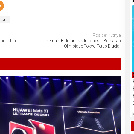
gon
Pos berikutnya
abupaten
Pemain Bulutangkis Indonesia Berharap
Olimpiade Tokyo Tetap Digelar