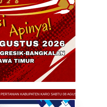
 SABTU 08 AGUSTUS 2026 - ARCIS BERASTAGI : 32000-37000/KG - 