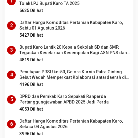
1
Tolak LPJ Bupati Karo TA 2025
5635 Dilihat
Daftar Harga Komoditas Pertanian Kabupaten Karo,
2
Sabtu 01 Agustus 2026
5427 Dilihat
Bupati Karo Lantik 20 Kepala Sekolah SD dan SMP,
3
Tegaskan Kesetaraan Kesempatan Bagi ASN PNS dan
PPPK
4819 Dilihat
Penutupan PRSU ke-50, Gelora Kurnia Putra Ginting
4
Sebut Wadah Memperkuat Kolaborasi antardaerah di
Sumut
4196 Dilihat
DPRD dan Pemkab Karo Sepakati Ranperda
5
Pertanggungjawaban APBD 2025 Jadi Perda
4053 Dilihat
Daftar Harga Komoditas Pertanian Kabupaten Karo,
6
Selasa 04 Agustus 2026
3996 Dilihat