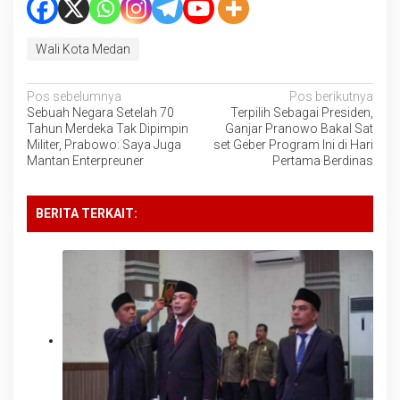
Wali Kota Medan
Navigasi
Pos sebelumnya
Pos berikutnya
Sebuah Negara Setelah 70
Terpilih Sebagai Presiden,
pos
Tahun Merdeka Tak Dipimpin
Ganjar Pranowo Bakal Sat
Militer, Prabowo: Saya Juga
set Geber Program Ini di Hari
Mantan Enterpreuner
Pertama Berdinas
BERITA TERKAIT: