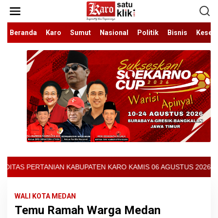
Lewati
ke
konten
Beranda
Karo
Sumut
Nasional
Politik
Bisnis
Keseh
PATEN KARO KAMIS 06 AGUSTUS 2026 - ARCIS BERASTAGI : 30000-3
WALI KOTA MEDAN
Temu Ramah Warga Medan